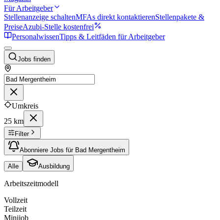
Für Arbeitgeber
Stellenanzeige schalten
MFAs direkt kontaktieren
Stellenpakete &
Preise
Azubi-Stelle kostenfrei
Personalwissen
Tipps & Leitfäden für Arbeitgeber
Jobs finden
Umkreis
25 km
Filter
Abonniere Jobs für Bad Mergentheim
Alle
Ausbildung
Arbeitszeitmodell
Vollzeit
Teilzeit
Minijob