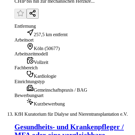
CHIP bis hin zur mechanischen Herzkre...
Entfernung
257,5 km entfernt
Arbeitsort
Köln
(
50677
)
Arbeitszeitmodell
Vollzeit
Fachbereich
Kardiologie
Einrichtungstyp
Gemeinschaftspraxis / BAG
Bewerbungsart
Kurzbewerbung
KfH Kuratorium für Dialyse und Nierentransplantation e.V.
Gesundheits- und Krankenpfleger /
MFA oder eine vergleichbare