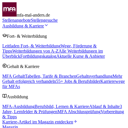
mfa-mal-anders.de
Stellenangebote
Stellengesuche
Ausbildung & Karriere
Fort- & Weiterbildung
Leitfaden Fort- & Weiterbildung
Wege, Förderung &
Tipps
Weiterbildungen von A-Z
Alle Weiterbildungen im
Überblick
Fortbildungskatalog
Aktuelle Kurse & Anbieter
Gehalt & Karriere
MFA Gehalt
Tabellen, Tarife & Branchen
Gehaltsverhandlung
Mehr
Gehalt erfolgreich verhandeln
55
+ Jobs & Berufsbilder
Karrierewege
für MFAs
Ausbildung
MFA-Ausbildung
Berufsbild, Lernen & Karriere
Ablauf & Inhalte
3
Jahre, Lernfelder & Prüfungen
MFA Abschlussprüfung
Vorbereitung
& Tipps
Karriere-Artikel im Magazin entdecken
Magazin