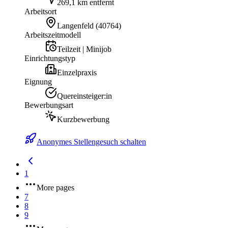
269,1 km entfernt
Arbeitsort
Langenfeld
(
40764
)
Arbeitszeitmodell
Teilzeit | Minijob
Einrichtungstyp
Einzelpraxis
Eignung
Quereinsteiger:in
Bewerbungsart
Kurzbewerbung
Anonymes Stellengesuch schalten
1
More pages
7
8
9