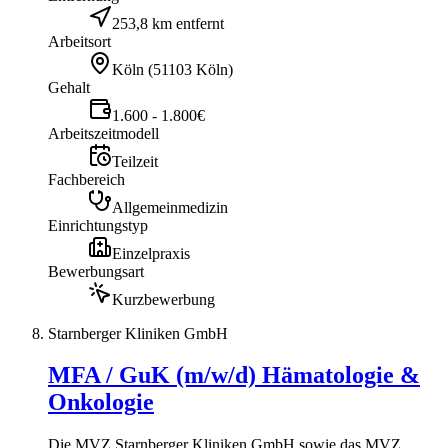
253,8 km entfernt
Arbeitsort
Köln
(
51103 Köln
)
Gehalt
1.600 - 1.800€
Arbeitszeitmodell
Teilzeit
Fachbereich
Allgemeinmedizin
Einrichtungstyp
Einzelpraxis
Bewerbungsart
Kurzbewerbung
Starnberger Kliniken GmbH
MFA / GuK (m/w/d) Hämatologie &
Onkologie
Die MVZ Starnberger Kliniken GmbH sowie das MVZ