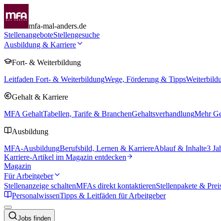
mfa-mal-anders.de
Stellenangebote
Stellengesuche
Ausbildung & Karriere
Fort- & Weiterbildung
Leitfaden Fort- & Weiterbildung
Wege, Förderung & Tipps
Weiterbild
Gehalt & Karriere
MFA Gehalt
Tabellen, Tarife & Branchen
Gehaltsverhandlung
Mehr Geh
Ausbildung
MFA-Ausbildung
Berufsbild, Lernen & Karriere
Ablauf & Inhalte
3 Ja
Karriere-Artikel im Magazin entdecken
Magazin
Für Arbeitgeber
Stellenanzeige schalten
MFAs direkt kontaktieren
Stellenpakete & Prei
Personalwissen
Tipps & Leitfäden für Arbeitgeber
Jobs finden