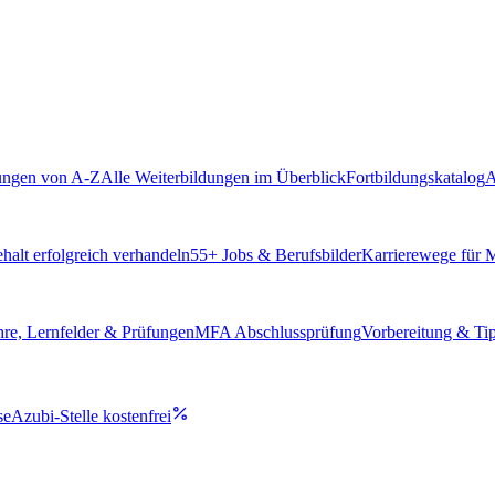
ungen von A-Z
Alle Weiterbildungen im Überblick
Fortbildungskatalog
A
alt erfolgreich verhandeln
55
+ Jobs & Berufsbilder
Karrierewege für
hre, Lernfelder & Prüfungen
MFA Abschlussprüfung
Vorbereitung & Ti
se
Azubi-Stelle kostenfrei