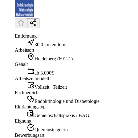
Entfernung
30,0 km entfernt
Arbeitsort
Heidelberg
(
69121
)
Gehalt
ab 3.000€
Arbeitszeitmodell
Vollzeit | Teilzeit
Fachbereich
Endokrinologie und Diabetologie
Einrichtungstyp
Gemeinschaftspraxis / BAG
Eignung
Quereinsteiger:in
Bewerbungsart