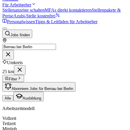
Für Arbeitgeber
Stellenanzeige schalten
MFAs direkt kontaktieren
Stellenpakete &
Preise
Azubi-Stelle kostenfrei
Personalwissen
Tipps & Leitfäden für Arbeitgeber
Jobs finden
Umkreis
25 km
Filter
Abonniere Jobs für Bernau bei Berlin
Alle
Ausbildung
Arbeitszeitmodell
Vollzeit
Teilzeit
Minijob