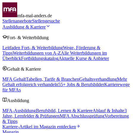
mfa-mal-anders.de
Stellenangebote
Stellengesuche
Ausbildung & Karriere
Fort- & Weiterbildung
Leitfaden Fort- & Weiterbildung
Wege, Förderung &
Tipps
Weiterbildungen von A-Z
Alle Weiterbildungen im
Überblick
Fortbildungskatalog
Aktuelle Kurse & Anbieter
Gehalt & Karriere
MFA Gehalt
Tabellen, Tarife & Branchen
Gehaltsverhandlung
Mehr
Gehalt erfolgreich verhandeln
55
+ Jobs & Berufsbilder
Karrierewege
für MFAs
Ausbildung
MFA-Ausbildung
Berufsbild, Lernen & Karriere
Ablauf & Inhalte
3
Jahre, Lernfelder & Prüfungen
MFA Abschlussprüfung
Vorbereitung
& Tipps
Karriere-Artikel im Magazin entdecken
Magazin