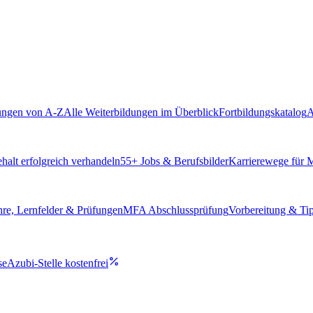
ungen von A-Z
Alle Weiterbildungen im Überblick
Fortbildungskatalog
A
alt erfolgreich verhandeln
55
+ Jobs & Berufsbilder
Karrierewege für
hre, Lernfelder & Prüfungen
MFA Abschlussprüfung
Vorbereitung & Ti
se
Azubi-Stelle kostenfrei