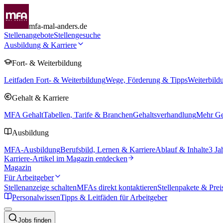
mfa-mal-anders.de
Stellenangebote
Stellengesuche
Ausbildung & Karriere
Fort- & Weiterbildung
Leitfaden Fort- & Weiterbildung
Wege, Förderung & Tipps
Weiterbild
Gehalt & Karriere
MFA Gehalt
Tabellen, Tarife & Branchen
Gehaltsverhandlung
Mehr Geh
Ausbildung
MFA-Ausbildung
Berufsbild, Lernen & Karriere
Ablauf & Inhalte
3 Ja
Karriere-Artikel im Magazin entdecken
Magazin
Für Arbeitgeber
Stellenanzeige schalten
MFAs direkt kontaktieren
Stellenpakete & Prei
Personalwissen
Tipps & Leitfäden für Arbeitgeber
Jobs finden