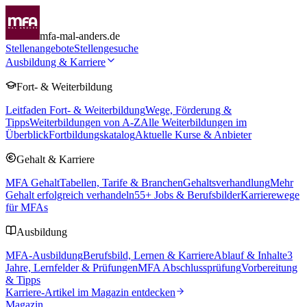
mfa-mal-anders.de
Stellenangebote
Stellengesuche
Ausbildung & Karriere
Fort- & Weiterbildung
Leitfaden Fort- & Weiterbildung
Wege, Förderung &
Tipps
Weiterbildungen von A-Z
Alle Weiterbildungen im
Überblick
Fortbildungskatalog
Aktuelle Kurse & Anbieter
Gehalt & Karriere
MFA Gehalt
Tabellen, Tarife & Branchen
Gehaltsverhandlung
Mehr
Gehalt erfolgreich verhandeln
55
+ Jobs & Berufsbilder
Karrierewege
für MFAs
Ausbildung
MFA-Ausbildung
Berufsbild, Lernen & Karriere
Ablauf & Inhalte
3
Jahre, Lernfelder & Prüfungen
MFA Abschlussprüfung
Vorbereitung
& Tipps
Karriere-Artikel im Magazin entdecken
Magazin