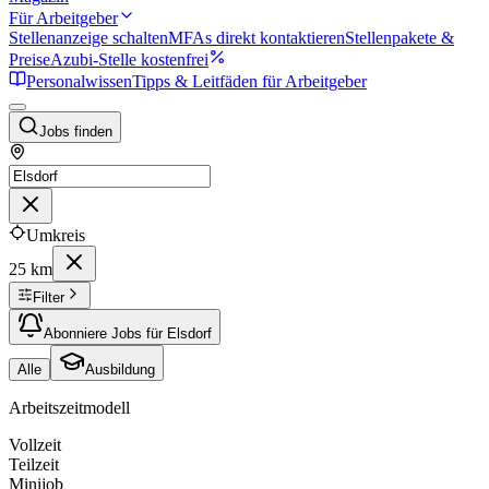
Für Arbeitgeber
Stellenanzeige schalten
MFAs direkt kontaktieren
Stellenpakete &
Preise
Azubi-Stelle kostenfrei
Personalwissen
Tipps & Leitfäden für Arbeitgeber
Jobs finden
Umkreis
25 km
Filter
Abonniere Jobs für Elsdorf
Alle
Ausbildung
Arbeitszeitmodell
Vollzeit
Teilzeit
Minijob