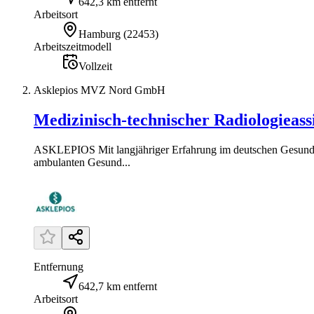
642,3 km entfernt
Arbeitsort
Hamburg
(
22453
)
Arbeitszeitmodell
Vollzeit
Asklepios MVZ Nord GmbH
Medizinisch-technischer Radiologieass
ASKLEPIOS Mit langjähriger Erfahrung im deutschen Gesundhei
ambulanten Gesund...
Entfernung
642,7 km entfernt
Arbeitsort