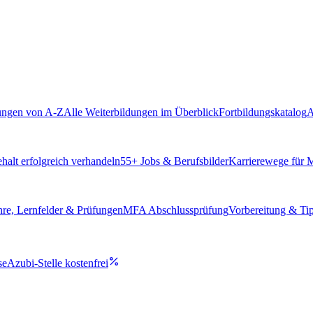
ungen von A-Z
Alle Weiterbildungen im Überblick
Fortbildungskatalog
A
alt erfolgreich verhandeln
55
+ Jobs & Berufsbilder
Karrierewege für
hre, Lernfelder & Prüfungen
MFA Abschlussprüfung
Vorbereitung & Ti
se
Azubi-Stelle kostenfrei