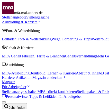
mfa-mal-anders.de
Stellenangebote
Stellengesuche
Ausbildung & Karriere
Fort- & Weiterbildung
Leitfaden Fort- & Weiterbildung
Wege, Förderung & Tipps
Weiterbild
Gehalt & Karriere
MFA Gehalt
Tabellen, Tarife & Branchen
Gehaltsverhandlung
Mehr Geh
Ausbildung
MFA-Ausbildung
Berufsbild, Lernen & Karriere
Ablauf & Inhalte
3 Ja
Karriere-Artikel im Magazin entdecken
Magazin
Für Arbeitgeber
Stellenanzeige schalten
MFAs direkt kontaktieren
Stellenpakete & Prei
Personalwissen
Tipps & Leitfäden für Arbeitgeber
Jobs finden