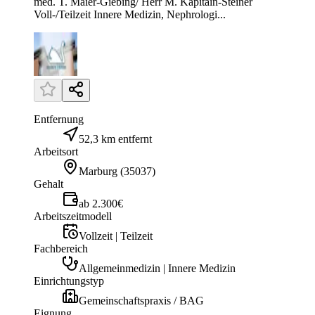
med. T. Maier-Giebing/ Herr M. Kapitain-Steiner
Voll-/Teilzeit Innere Medizin, Nephrologi...
Entfernung
52,3 km entfernt
Arbeitsort
Marburg
(
35037
)
Gehalt
ab 2.300€
Arbeitszeitmodell
Vollzeit | Teilzeit
Fachbereich
Allgemeinmedizin | Innere Medizin
Einrichtungstyp
Gemeinschaftspraxis / BAG
Eignung