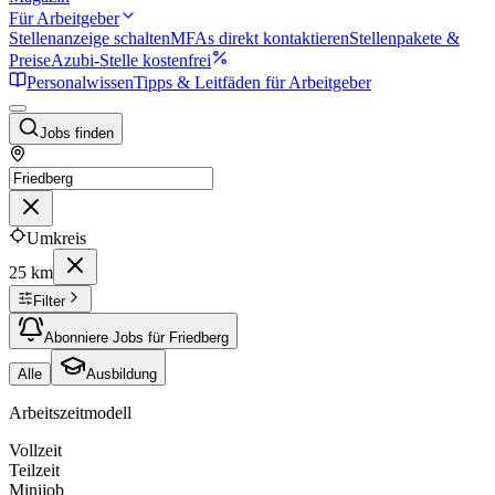
Für Arbeitgeber
Stellenanzeige schalten
MFAs direkt kontaktieren
Stellenpakete &
Preise
Azubi-Stelle kostenfrei
Personalwissen
Tipps & Leitfäden für Arbeitgeber
Jobs finden
Umkreis
25 km
Filter
Abonniere Jobs für Friedberg
Alle
Ausbildung
Arbeitszeitmodell
Vollzeit
Teilzeit
Minijob