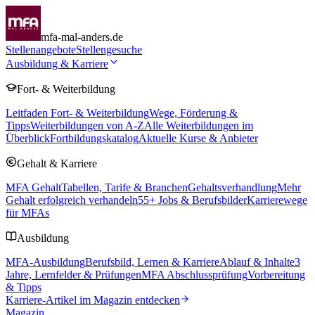
mfa-mal-anders.de
Stellenangebote
Stellengesuche
Ausbildung & Karriere
Fort- & Weiterbildung
Leitfaden Fort- & Weiterbildung
Wege, Förderung &
Tipps
Weiterbildungen von A-Z
Alle Weiterbildungen im
Überblick
Fortbildungskatalog
Aktuelle Kurse & Anbieter
Gehalt & Karriere
MFA Gehalt
Tabellen, Tarife & Branchen
Gehaltsverhandlung
Mehr
Gehalt erfolgreich verhandeln
55
+ Jobs & Berufsbilder
Karrierewege
für MFAs
Ausbildung
MFA-Ausbildung
Berufsbild, Lernen & Karriere
Ablauf & Inhalte
3
Jahre, Lernfelder & Prüfungen
MFA Abschlussprüfung
Vorbereitung
& Tipps
Karriere-Artikel im Magazin entdecken
Magazin