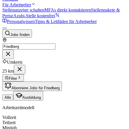
Für Arbeitgeber
Stellenanzeige schalten
MFAs direkt kontaktieren
Stellenpakete &
Preise
Azubi-Stelle kostenfrei
Personalwissen
Tipps & Leitfäden für Arbeitgeber
Jobs finden
Umkreis
25 km
Filter
Abonniere Jobs für Friedberg
Alle
Ausbildung
Arbeitszeitmodell
Vollzeit
Teilzeit
Minijob