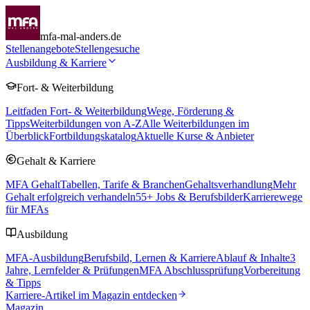
mfa-mal-anders.de
Stellenangebote
Stellengesuche
Ausbildung & Karriere
Fort- & Weiterbildung
Leitfaden Fort- & Weiterbildung
Wege, Förderung &
Tipps
Weiterbildungen von A-Z
Alle Weiterbildungen im
Überblick
Fortbildungskatalog
Aktuelle Kurse & Anbieter
Gehalt & Karriere
MFA Gehalt
Tabellen, Tarife & Branchen
Gehaltsverhandlung
Mehr
Gehalt erfolgreich verhandeln
55
+ Jobs & Berufsbilder
Karrierewege
für MFAs
Ausbildung
MFA-Ausbildung
Berufsbild, Lernen & Karriere
Ablauf & Inhalte
3
Jahre, Lernfelder & Prüfungen
MFA Abschlussprüfung
Vorbereitung
& Tipps
Karriere-Artikel im Magazin entdecken
Magazin