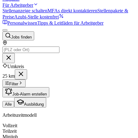
Für Arbeitgeber
Stellenanzeige schalten
MFAs direkt kontaktieren
Stellenpakete &
Preise
Azubi-Stelle kostenfrei
Personalwissen
Tipps & Leitfäden für Arbeitgeber
Jobs finden
Umkreis
25 km
Filter
Job-Alarm erstellen
Alle
Ausbildung
Arbeitszeitmodell
Vollzeit
Teilzeit
Minijob