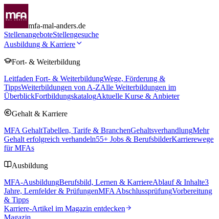
mfa-mal-anders.de
Stellenangebote
Stellengesuche
Ausbildung & Karriere
Fort- & Weiterbildung
Leitfaden Fort- & Weiterbildung
Wege, Förderung &
Tipps
Weiterbildungen von A-Z
Alle Weiterbildungen im
Überblick
Fortbildungskatalog
Aktuelle Kurse & Anbieter
Gehalt & Karriere
MFA Gehalt
Tabellen, Tarife & Branchen
Gehaltsverhandlung
Mehr
Gehalt erfolgreich verhandeln
55
+ Jobs & Berufsbilder
Karrierewege
für MFAs
Ausbildung
MFA-Ausbildung
Berufsbild, Lernen & Karriere
Ablauf & Inhalte
3
Jahre, Lernfelder & Prüfungen
MFA Abschlussprüfung
Vorbereitung
& Tipps
Karriere-Artikel im Magazin entdecken
Magazin