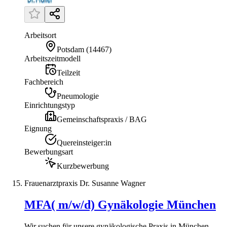
Arbeitsort
Potsdam
(
14467
)
Arbeitszeitmodell
Teilzeit
Fachbereich
Pneumologie
Einrichtungstyp
Gemeinschaftspraxis / BAG
Eignung
Quereinsteiger:in
Bewerbungsart
Kurzbewerbung
Frauenarztpraxis Dr. Susanne Wagner
MFA( m/w/d) Gynäkologie München
Wir suchen für unsere gynäkologische Praxis in München