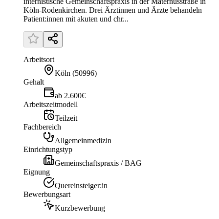
internistische Gemeinschaftspraxis in der Maternusstraße in
Köln-Rodenkirchen. Drei Ärztinnen und Ärzte behandeln
Patient:innen mit akuten und chr...
Arbeitsort
Köln
(
50996
)
Gehalt
ab 2.600€
Arbeitszeitmodell
Teilzeit
Fachbereich
Allgemeinmedizin
Einrichtungstyp
Gemeinschaftspraxis / BAG
Eignung
Quereinsteiger:in
Bewerbungsart
Kurzbewerbung