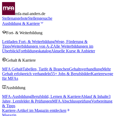
mfa-mal-anders.de
Stellenangebote
Stellengesuche
Ausbildung & Karriere
Fort- & Weiterbildung
Leitfaden Fort- & Weiterbildung
Wege, Förderung &
Tipps
Weiterbildungen von A-Z
Alle Weiterbildungen im
Überblick
Fortbildungskatalog
Aktuelle Kurse & Anbieter
Gehalt & Karriere
MFA Gehalt
Tabellen, Tarife & Branchen
Gehaltsverhandlung
Mehr
Gehalt erfolgreich verhandeln
55
+ Jobs & Berufsbilder
Karrierewege
für MFAs
Ausbildung
MFA-Ausbildung
Berufsbild, Lernen & Karriere
Ablauf & Inhalte
3
Jahre, Lernfelder & Prüfungen
MFA Abschlussprüfung
Vorbereitung
& Tipps
Karriere-Artikel im Magazin entdecken
Magazin