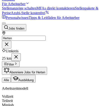
Für Arbeitgeber
Stellenanzeige schalten
MFAs direkt kontaktieren
Stellenpakete &
Preise
Azubi-Stelle kostenfrei
Personalwissen
Tipps & Leitfäden für Arbeitgeber
Jobs finden
Umkreis
25 km
Filter
Abonniere Jobs für Herten
Alle
Ausbildung
Arbeitszeitmodell
Vollzeit
Teilzeit
Minijob