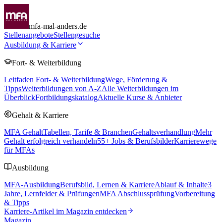
mfa-mal-anders.de
Stellenangebote
Stellengesuche
Ausbildung & Karriere
Fort- & Weiterbildung
Leitfaden Fort- & Weiterbildung
Wege, Förderung &
Tipps
Weiterbildungen von A-Z
Alle Weiterbildungen im
Überblick
Fortbildungskatalog
Aktuelle Kurse & Anbieter
Gehalt & Karriere
MFA Gehalt
Tabellen, Tarife & Branchen
Gehaltsverhandlung
Mehr
Gehalt erfolgreich verhandeln
55
+ Jobs & Berufsbilder
Karrierewege
für MFAs
Ausbildung
MFA-Ausbildung
Berufsbild, Lernen & Karriere
Ablauf & Inhalte
3
Jahre, Lernfelder & Prüfungen
MFA Abschlussprüfung
Vorbereitung
& Tipps
Karriere-Artikel im Magazin entdecken
Magazin