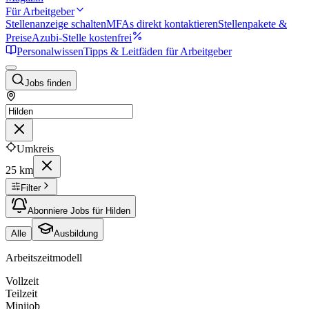
Für Arbeitgeber
Stellenanzeige schalten
MFAs direkt kontaktieren
Stellenpakete &
Preise
Azubi-Stelle kostenfrei
Personalwissen
Tipps & Leitfäden für Arbeitgeber
Jobs finden
Umkreis
25 km
Filter
Abonniere Jobs für Hilden
Alle
Ausbildung
Arbeitszeitmodell
Vollzeit
Teilzeit
Minijob