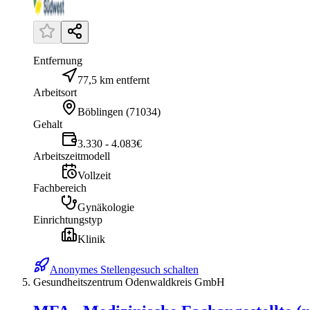
Entfernung
77,5 km entfernt
Arbeitsort
Böblingen
(
71034
)
Gehalt
3.330 - 4.083€
Arbeitszeitmodell
Vollzeit
Fachbereich
Gynäkologie
Einrichtungstyp
Klinik
Anonymes Stellengesuch schalten
Gesundheitszentrum Odenwaldkreis GmbH