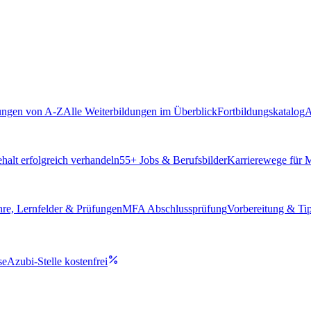
ungen von A-Z
Alle Weiterbildungen im Überblick
Fortbildungskatalog
A
alt erfolgreich verhandeln
55
+ Jobs & Berufsbilder
Karrierewege für
hre, Lernfelder & Prüfungen
MFA Abschlussprüfung
Vorbereitung & Ti
se
Azubi-Stelle kostenfrei