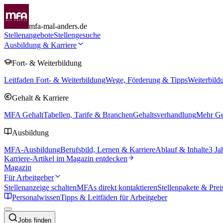
mfa-mal-anders.de
Stellenangebote
Stellengesuche
Ausbildung & Karriere
Fort- & Weiterbildung
Leitfaden Fort- & Weiterbildung
Wege, Förderung & Tipps
Weiterbild
Gehalt & Karriere
MFA Gehalt
Tabellen, Tarife & Branchen
Gehaltsverhandlung
Mehr Geh
Ausbildung
MFA-Ausbildung
Berufsbild, Lernen & Karriere
Ablauf & Inhalte
3 Ja
Karriere-Artikel im Magazin entdecken
Magazin
Für Arbeitgeber
Stellenanzeige schalten
MFAs direkt kontaktieren
Stellenpakete & Prei
Personalwissen
Tipps & Leitfäden für Arbeitgeber
Jobs finden