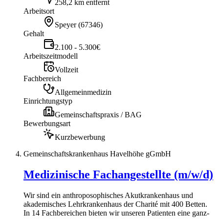
258,2 km entfernt
Arbeitsort
Speyer
(
67346
)
Gehalt
2.100 - 5.300€
Arbeitszeitmodell
Vollzeit
Fachbereich
Allgemeinmedizin
Einrichtungstyp
Gemeinschaftspraxis / BAG
Bewerbungsart
Kurzbewerbung
Gemeinschaftskrankenhaus Havelhöhe gGmbH
Medizinische Fachangestellte (m/w/d)
Wir sind ein anthro­poso­phisches Akut­krankenhaus und
akademisches Lehr­kranken­haus der Charité mit 400 Betten.
In 14 Fach­bereichen bieten wir unseren Patienten eine ganz­