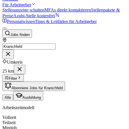
Für Arbeitgeber
Stellenanzeige schalten
MFAs direkt kontaktieren
Stellenpakete &
Preise
Azubi-Stelle kostenfrei
Personalwissen
Tipps & Leitfäden für Arbeitgeber
Jobs finden
Umkreis
25 km
Filter
Abonniere Jobs für Kranichfeld
Alle
Ausbildung
Arbeitszeitmodell
Vollzeit
Teilzeit
Minijob