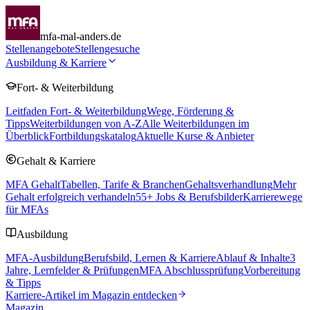
mfa-mal-anders.de
Stellenangebote
Stellengesuche
Ausbildung & Karriere
Fort- & Weiterbildung
Leitfaden Fort- & Weiterbildung
Wege, Förderung &
Tipps
Weiterbildungen von A-Z
Alle Weiterbildungen im
Überblick
Fortbildungskatalog
Aktuelle Kurse & Anbieter
Gehalt & Karriere
MFA Gehalt
Tabellen, Tarife & Branchen
Gehaltsverhandlung
Mehr
Gehalt erfolgreich verhandeln
55
+ Jobs & Berufsbilder
Karrierewege
für MFAs
Ausbildung
MFA-Ausbildung
Berufsbild, Lernen & Karriere
Ablauf & Inhalte
3
Jahre, Lernfelder & Prüfungen
MFA Abschlussprüfung
Vorbereitung
& Tipps
Karriere-Artikel im Magazin entdecken
Magazin