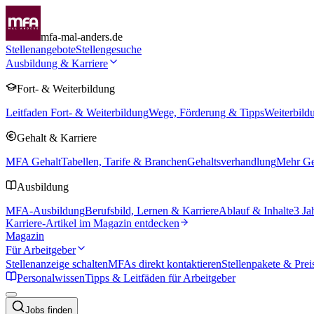
mfa-mal-anders.de
Stellenangebote
Stellengesuche
Ausbildung & Karriere
Fort- & Weiterbildung
Leitfaden Fort- & Weiterbildung
Wege, Förderung & Tipps
Weiterbild
Gehalt & Karriere
MFA Gehalt
Tabellen, Tarife & Branchen
Gehaltsverhandlung
Mehr Geh
Ausbildung
MFA-Ausbildung
Berufsbild, Lernen & Karriere
Ablauf & Inhalte
3 Ja
Karriere-Artikel im Magazin entdecken
Magazin
Für Arbeitgeber
Stellenanzeige schalten
MFAs direkt kontaktieren
Stellenpakete & Prei
Personalwissen
Tipps & Leitfäden für Arbeitgeber
Jobs finden