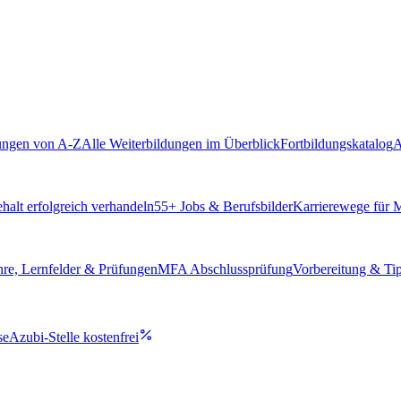
ungen von A-Z
Alle Weiterbildungen im Überblick
Fortbildungskatalog
A
alt erfolgreich verhandeln
55
+ Jobs & Berufsbilder
Karrierewege für
hre, Lernfelder & Prüfungen
MFA Abschlussprüfung
Vorbereitung & Ti
se
Azubi-Stelle kostenfrei