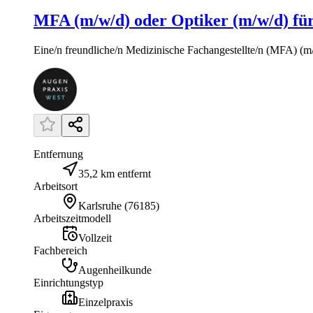
MFA (m/w/d) oder Optiker (m/w/d) für
Eine/n freundliche/n Medizinische Fachangestellte/n (MFA) (m/w/d) od
Entfernung
35,2 km entfernt
Arbeitsort
Karlsruhe
(
76185
)
Arbeitszeitmodell
Vollzeit
Fachbereich
Augenheilkunde
Einrichtungstyp
Einzelpraxis