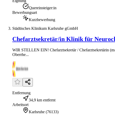
Eignung
Quereinsteiger:in
Bewerbungsart
Kurzbewerbung
Städtisches Klinikum Karlsruhe gGmbH
Chefarztsekretär/in Klinik für Neuroc
WIR STELLEN EIN! Chefarztsekretär / Chefarztsekretärin (m/w/
Oberrhe...
Entfernung
34,9 km entfernt
Arbeitsort
Karlsruhe
(
76133
)