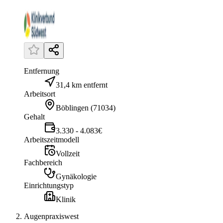
Entfernung
31,4 km entfernt
Arbeitsort
Böblingen
(
71034
)
Gehalt
3.330 - 4.083€
Arbeitszeitmodell
Vollzeit
Fachbereich
Gynäkologie
Einrichtungstyp
Klinik
Augenpraxiswest