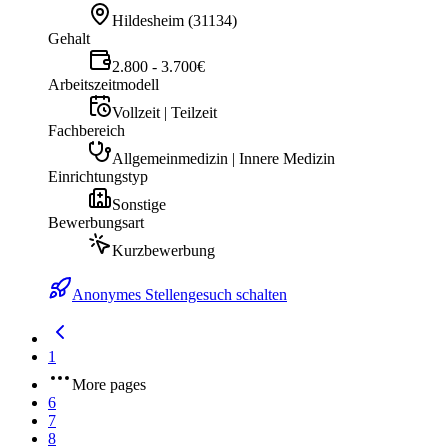
Hildesheim
(
31134
)
Gehalt
2.800 - 3.700€
Arbeitszeitmodell
Vollzeit | Teilzeit
Fachbereich
Allgemeinmedizin | Innere Medizin
Einrichtungstyp
Sonstige
Bewerbungsart
Kurzbewerbung
Anonymes Stellengesuch schalten
1
More pages
6
7
8