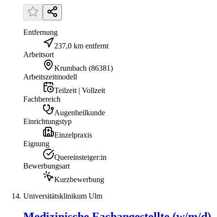
Entfernung
237,0 km entfernt
Arbeitsort
Krumbach
(
86381
)
Arbeitszeitmodell
Teilzeit | Vollzeit
Fachbereich
Augenheilkunde
Einrichtungstyp
Einzelpraxis
Eignung
Quereinsteiger:in
Bewerbungsart
Kurzbewerbung
Universitätsklinikum Ulm
Medizinische Fachangestellte (w/m/d)