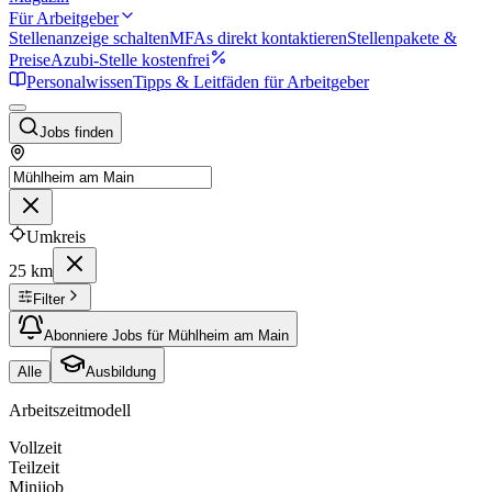
Für Arbeitgeber
Stellenanzeige schalten
MFAs direkt kontaktieren
Stellenpakete &
Preise
Azubi-Stelle kostenfrei
Personalwissen
Tipps & Leitfäden für Arbeitgeber
Jobs finden
Umkreis
25 km
Filter
Abonniere Jobs für Mühlheim am Main
Alle
Ausbildung
Arbeitszeitmodell
Vollzeit
Teilzeit
Minijob