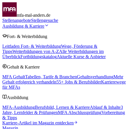
mfa-mal-anders.de
Stellenangebote
Stellengesuche
Ausbildung & Karriere
Fort- & Weiterbildung
Leitfaden Fort- & Weiterbildung
Wege, Förderung &
Tipps
Weiterbildungen von A-Z
Alle Weiterbildungen im
Überblick
Fortbildungskatalog
Aktuelle Kurse & Anbieter
Gehalt & Karriere
MFA Gehalt
Tabellen, Tarife & Branchen
Gehaltsverhandlung
Mehr
Gehalt erfolgreich verhandeln
55
+ Jobs & Berufsbilder
Karrierewege
für MFAs
Ausbildung
MFA-Ausbildung
Berufsbild, Lernen & Karriere
Ablauf & Inhalte
3
Jahre, Lernfelder & Prüfungen
MFA Abschlussprüfung
Vorbereitung
& Tipps
Karriere-Artikel im Magazin entdecken
Magazin