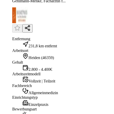
Gehlmann-Menke, Fachärztin f...
Entfernung
231,8 km entfernt
Arbeitsort
Heiden
(
46359
)
Gehalt
2.800 - 4.400€
Arbeitszeitmodell
Vollzeit | Teilzeit
Fachbereich
Allgemeinmedizin
Einrichtungstyp
Einzelpraxis
Bewerbungsart