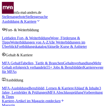
mfa-mal-anders.de
Stellenangebote
Stellengesuche
Ausbildung & Karriere
Fort- & Weiterbildung
Leitfaden Fort- & Weiterbildung
Wege, Förderung &
Tipps
Weiterbildungen von A-Z
Alle Weiterbildungen im
Überblick
Fortbildungskatalog
Aktuelle Kurse & Anbieter
Gehalt & Karriere
MFA Gehalt
Tabellen, Tarife & Branchen
Gehaltsverhandlung
Mehr
Gehalt erfolgreich verhandeln
55
+ Jobs & Berufsbilder
Karrierewege
für MFAs
Ausbildung
MFA-Ausbildung
Berufsbild, Lernen & Karriere
Ablauf & Inhalte
3
Jahre, Lernfelder & Prüfungen
MFA Abschlussprüfung
Vorbereitung
& Tipps
Karriere-Artikel im Magazin entdecken
Magazin