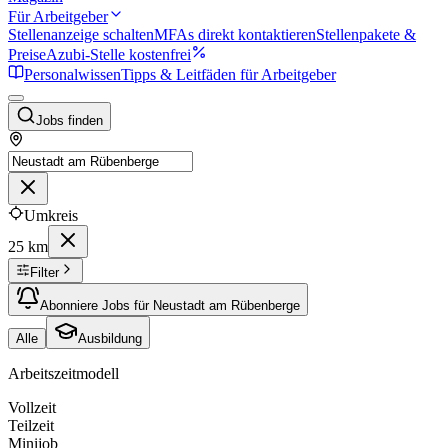
Für Arbeitgeber
Stellenanzeige schalten
MFAs direkt kontaktieren
Stellenpakete &
Preise
Azubi-Stelle kostenfrei
Personalwissen
Tipps & Leitfäden für Arbeitgeber
Jobs finden
Umkreis
25 km
Filter
Abonniere Jobs für Neustadt am Rübenberge
Alle
Ausbildung
Arbeitszeitmodell
Vollzeit
Teilzeit
Minijob