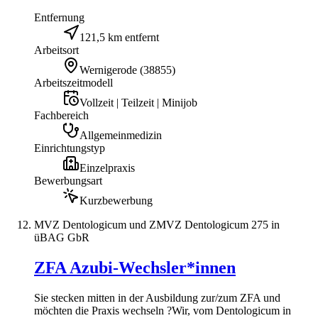
Entfernung
121,5 km entfernt
Arbeitsort
Wernigerode
(
38855
)
Arbeitszeitmodell
Vollzeit | Teilzeit | Minijob
Fachbereich
Allgemeinmedizin
Einrichtungstyp
Einzelpraxis
Bewerbungsart
Kurzbewerbung
MVZ Dentologicum und ZMVZ Dentologicum 275 in
üBAG GbR
ZFA Azubi-Wechsler*innen
Sie stecken mitten in der Ausbildung zur/zum ZFA und
möchten die Praxis wechseln ?Wir, vom Dentologicum in