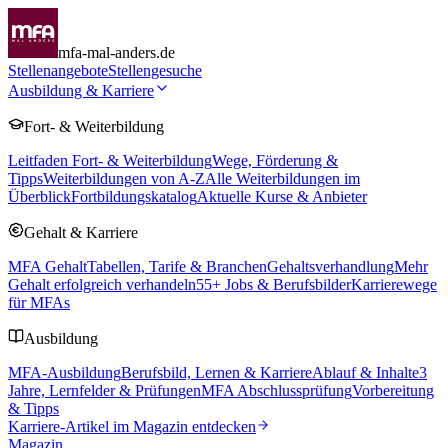
mfa-mal-anders.de
Stellenangebote
Stellengesuche
Ausbildung & Karriere
Fort- & Weiterbildung
Leitfaden Fort- & Weiterbildung
Wege, Förderung &
Tipps
Weiterbildungen von A-Z
Alle Weiterbildungen im
Überblick
Fortbildungskatalog
Aktuelle Kurse & Anbieter
Gehalt & Karriere
MFA Gehalt
Tabellen, Tarife & Branchen
Gehaltsverhandlung
Mehr
Gehalt erfolgreich verhandeln
55
+ Jobs & Berufsbilder
Karrierewege
für MFAs
Ausbildung
MFA-Ausbildung
Berufsbild, Lernen & Karriere
Ablauf & Inhalte
3
Jahre, Lernfelder & Prüfungen
MFA Abschlussprüfung
Vorbereitung
& Tipps
Karriere-Artikel im Magazin entdecken
Magazin