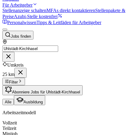
Für Arbeitgeber
Stellenanzeige schalten
MFAs direkt kontaktieren
Stellenpakete &
Preise
Azubi-Stelle kostenfrei
Personalwissen
Tipps & Leitfäden für Arbeitgeber
Jobs finden
Umkreis
25 km
Filter
Abonniere Jobs für Uhlstädt-Kirchhasel
Alle
Ausbildung
Arbeitszeitmodell
Vollzeit
Teilzeit
Minijob