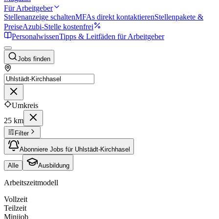
Für Arbeitgeber
Stellenanzeige schalten
MFAs direkt kontaktieren
Stellenpakete &
Preise
Azubi-Stelle kostenfrei
Personalwissen
Tipps & Leitfäden für Arbeitgeber
Jobs finden
Umkreis
25 km
Filter
Abonniere Jobs für Uhlstädt-Kirchhasel
Alle
Ausbildung
Arbeitszeitmodell
Vollzeit
Teilzeit
Minijob