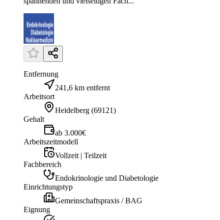
spannenden und vielseitigen Fach...
Entfernung
241,6 km entfernt
Arbeitsort
Heidelberg
(
69121
)
Gehalt
ab 3.000€
Arbeitszeitmodell
Vollzeit | Teilzeit
Fachbereich
Endokrinologie und Diabetologie
Einrichtungstyp
Gemeinschaftspraxis / BAG
Eignung