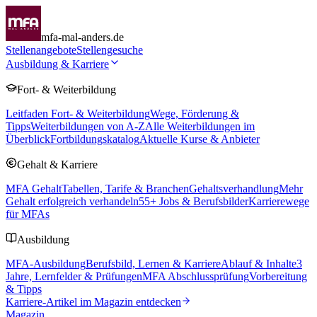
mfa-mal-anders.de
Stellenangebote
Stellengesuche
Ausbildung & Karriere
Fort- & Weiterbildung
Leitfaden Fort- & Weiterbildung
Wege, Förderung &
Tipps
Weiterbildungen von A-Z
Alle Weiterbildungen im
Überblick
Fortbildungskatalog
Aktuelle Kurse & Anbieter
Gehalt & Karriere
MFA Gehalt
Tabellen, Tarife & Branchen
Gehaltsverhandlung
Mehr
Gehalt erfolgreich verhandeln
55
+ Jobs & Berufsbilder
Karrierewege
für MFAs
Ausbildung
MFA-Ausbildung
Berufsbild, Lernen & Karriere
Ablauf & Inhalte
3
Jahre, Lernfelder & Prüfungen
MFA Abschlussprüfung
Vorbereitung
& Tipps
Karriere-Artikel im Magazin entdecken
Magazin