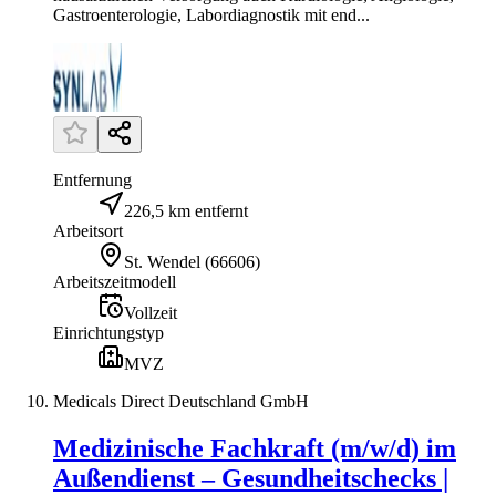
Gastroenterologie, Labordiagnostik mit end...
Entfernung
226,5 km entfernt
Arbeitsort
St. Wendel
(
66606
)
Arbeitszeitmodell
Vollzeit
Einrichtungstyp
MVZ
Medicals Direct Deutschland GmbH
Medizinische Fachkraft (m/w/d) im
Außendienst – Gesundheitschecks |