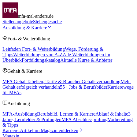
mfa-mal-anders.de
Stellenangebote
Stellengesuche
Ausbildung & Karriere
Fort- & Weiterbildung
Leitfaden Fort- & Weiterbildung
Wege, Förderung &
Tipps
Weiterbildungen von A-Z
Alle Weiterbildungen im
Überblick
Fortbildungskatalog
Aktuelle Kurse & Anbieter
Gehalt & Karriere
MFA Gehalt
Tabellen, Tarife & Branchen
Gehaltsverhandlung
Mehr
Gehalt erfolgreich verhandeln
55
+ Jobs & Berufsbilder
Karrierewege
für MFAs
Ausbildung
MFA-Ausbildung
Berufsbild, Lernen & Karriere
Ablauf & Inhalte
3
Jahre, Lernfelder & Prüfungen
MFA Abschlussprüfung
Vorbereitung
& Tipps
Karriere-Artikel im Magazin entdecken
Magazin