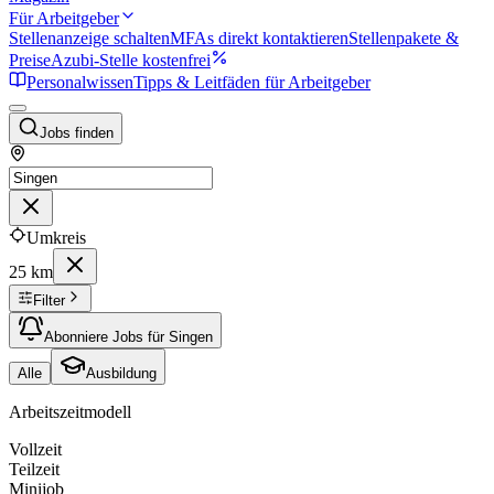
Für Arbeitgeber
Stellenanzeige schalten
MFAs direkt kontaktieren
Stellenpakete &
Preise
Azubi-Stelle kostenfrei
Personalwissen
Tipps & Leitfäden für Arbeitgeber
Jobs finden
Umkreis
25 km
Filter
Abonniere Jobs für Singen
Alle
Ausbildung
Arbeitszeitmodell
Vollzeit
Teilzeit
Minijob