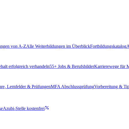
ungen von A-Z
Alle Weiterbildungen im Überblick
Fortbildungskatalog
A
alt erfolgreich verhandeln
55
+ Jobs & Berufsbilder
Karrierewege für
hre, Lernfelder & Prüfungen
MFA Abschlussprüfung
Vorbereitung & Ti
se
Azubi-Stelle kostenfrei