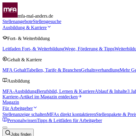
mfa-mal-anders.de
Stellenangebote
Stellengesuche
Ausbildung & Karriere
Fort- & Weiterbildung
Leitfaden Fort- & Weiterbildung
Wege, Förderung & Tipps
Weiterbild
Gehalt & Karriere
MFA Gehalt
Tabellen, Tarife & Branchen
Gehaltsverhandlung
Mehr Geh
Ausbildung
MFA-Ausbildung
Berufsbild, Lernen & Karriere
Ablauf & Inhalte
3 Ja
Karriere-Artikel im Magazin entdecken
Magazin
Für Arbeitgeber
Stellenanzeige schalten
MFAs direkt kontaktieren
Stellenpakete & Prei
Personalwissen
Tipps & Leitfäden für Arbeitgeber
Jobs finden