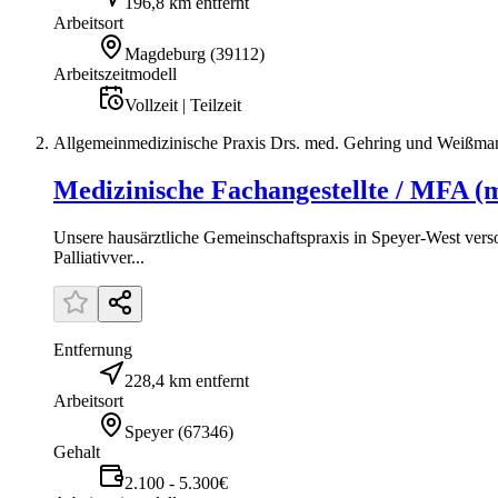
196,8 km entfernt
Arbeitsort
Magdeburg
(
39112
)
Arbeitszeitmodell
Vollzeit | Teilzeit
Allgemeinmedizinische Praxis Drs. med. Gehring und Weißma
Medizinische Fachangestellte / MFA (m
Unsere hausärztliche Gemeinschaftspraxis in Speyer-West verso
Palliativver...
Entfernung
228,4 km entfernt
Arbeitsort
Speyer
(
67346
)
Gehalt
2.100 - 5.300€