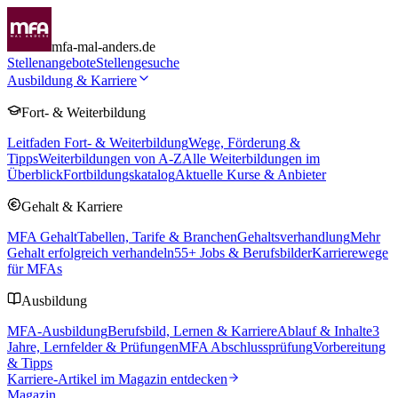
mfa-mal-anders.de
Stellenangebote
Stellengesuche
Ausbildung & Karriere
Fort- & Weiterbildung
Leitfaden Fort- & Weiterbildung
Wege, Förderung &
Tipps
Weiterbildungen von A-Z
Alle Weiterbildungen im
Überblick
Fortbildungskatalog
Aktuelle Kurse & Anbieter
Gehalt & Karriere
MFA Gehalt
Tabellen, Tarife & Branchen
Gehaltsverhandlung
Mehr
Gehalt erfolgreich verhandeln
55
+ Jobs & Berufsbilder
Karrierewege
für MFAs
Ausbildung
MFA-Ausbildung
Berufsbild, Lernen & Karriere
Ablauf & Inhalte
3
Jahre, Lernfelder & Prüfungen
MFA Abschlussprüfung
Vorbereitung
& Tipps
Karriere-Artikel im Magazin entdecken
Magazin