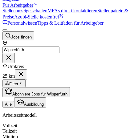
Für Arbeitgeber
Stellenanzeige schalten
MFAs direkt kontaktieren
Stellenpakete &
Preise
Azubi-Stelle kostenfrei
Personalwissen
Tipps & Leitfäden für Arbeitgeber
Jobs finden
Umkreis
25 km
Filter
Abonniere Jobs für Wipperfürth
Alle
Ausbildung
Arbeitszeitmodell
Vollzeit
Teilzeit
Minijob