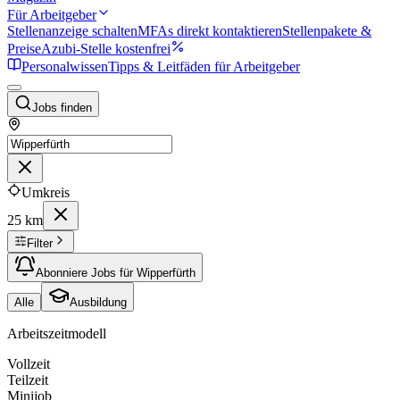
Für Arbeitgeber
Stellenanzeige schalten
MFAs direkt kontaktieren
Stellenpakete &
Preise
Azubi-Stelle kostenfrei
Personalwissen
Tipps & Leitfäden für Arbeitgeber
Jobs finden
Umkreis
25 km
Filter
Abonniere Jobs für Wipperfürth
Alle
Ausbildung
Arbeitszeitmodell
Vollzeit
Teilzeit
Minijob