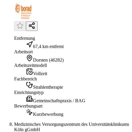
Entfernung
67,4 km entfernt
Arbeitsort
Dorsten
(
46282
)
Arbeitszeitmodell
Vollzeit
Fachbereich
Strahlentherapie
Einrichtungstyp
Gemeinschaftspraxis / BAG
Bewerbungsart
Kurzbewerbung
Medizinisches Versorgungszentrum des Universitätsklinikums
Köln gGmbH