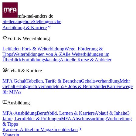
mfa-mal-anders.de
Stellenangebote
Stellengesuche
Ausbildung & Karriere
Fort- & Weiterbildung
Leitfaden Fort- & Weiterbildung
Wege, Förderung &
Tipps
Weiterbildungen von A-Z
Alle Weiterbildungen im
Überblick
Fortbildungskatalog
Aktuelle Kurse & Anbieter
Gehalt & Karriere
MFA Gehalt
Tabellen, Tarife & Branchen
Gehaltsverhandlung
Mehr
Gehalt erfolgreich verhandeln
55
+ Jobs & Berufsbilder
Karrierewege
für MFAs
Ausbildung
MFA-Ausbildung
Berufsbild, Lernen & Karriere
Ablauf & Inhalte
3
Jahre, Lernfelder & Prüfungen
MFA Abschlussprüfung
Vorbereitung
& Tipps
Karriere-Artikel im Magazin entdecken
Magazin