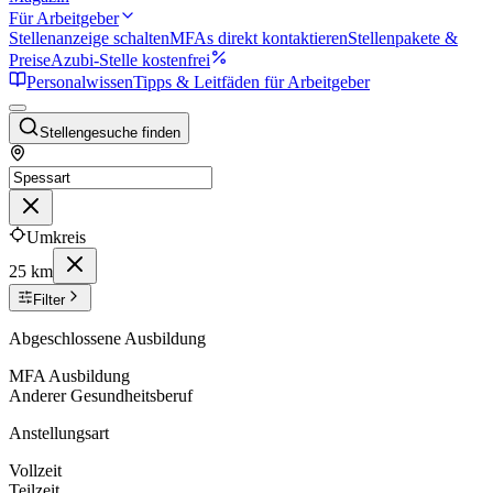
Für Arbeitgeber
Stellenanzeige schalten
MFAs direkt kontaktieren
Stellenpakete &
Preise
Azubi-Stelle kostenfrei
Personalwissen
Tipps & Leitfäden für Arbeitgeber
Stellengesuche finden
Umkreis
25 km
Filter
Abgeschlossene Ausbildung
MFA Ausbildung
Anderer Gesundheitsberuf
Anstellungsart
Vollzeit
Teilzeit