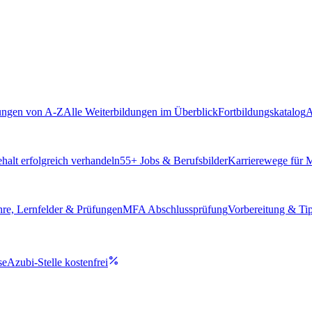
ungen von A-Z
Alle Weiterbildungen im Überblick
Fortbildungskatalog
A
alt erfolgreich verhandeln
55
+ Jobs & Berufsbilder
Karrierewege für
hre, Lernfelder & Prüfungen
MFA Abschlussprüfung
Vorbereitung & Ti
se
Azubi-Stelle kostenfrei