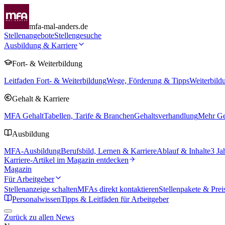
mfa-mal-anders.de
Stellenangebote
Stellengesuche
Ausbildung & Karriere
Fort- & Weiterbildung
Leitfaden Fort- & Weiterbildung
Wege, Förderung & Tipps
Weiterbild
Gehalt & Karriere
MFA Gehalt
Tabellen, Tarife & Branchen
Gehaltsverhandlung
Mehr Geh
Ausbildung
MFA-Ausbildung
Berufsbild, Lernen & Karriere
Ablauf & Inhalte
3 Ja
Karriere-Artikel im Magazin entdecken
Magazin
Für Arbeitgeber
Stellenanzeige schalten
MFAs direkt kontaktieren
Stellenpakete & Prei
Personalwissen
Tipps & Leitfäden für Arbeitgeber
Zurück zu allen News