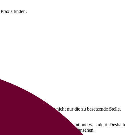
Praxis finden.
llenausschreibung beschreibt nicht nur die zu besetzende Stelle,
h zu bewerben!
s bei potenziellen Bewerber:innen ankommt und was nicht. Deshalb
e für MFA | Arzthelfer:in
zur Inspiration ansehen.