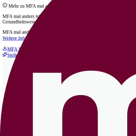
Mehr zu
MFA mal anders
MFA mal anders ist die führende Stellen- und Karriereplattform spezi
Gesundheitswesen.
MFA mal anders wurde von mir, Kristin Maurach – selbst langjährige 
Weitere Infos für Arbeitgeber
MFA Stellenanzeige Muster | Download
Stellenanzeige mit KI erstellen