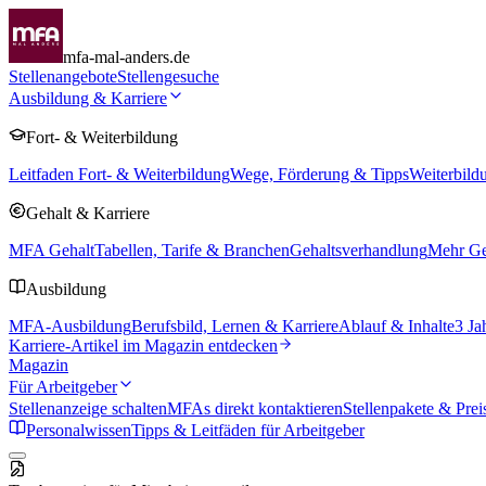
mfa-mal-anders.de
Stellenangebote
Stellengesuche
Ausbildung & Karriere
Fort- & Weiterbildung
Leitfaden Fort- & Weiterbildung
Wege, Förderung & Tipps
Weiterbild
Gehalt & Karriere
MFA Gehalt
Tabellen, Tarife & Branchen
Gehaltsverhandlung
Mehr Geh
Ausbildung
MFA-Ausbildung
Berufsbild, Lernen & Karriere
Ablauf & Inhalte
3 Ja
Karriere-Artikel im Magazin entdecken
Magazin
Für Arbeitgeber
Stellenanzeige schalten
MFAs direkt kontaktieren
Stellenpakete & Prei
Personalwissen
Tipps & Leitfäden für Arbeitgeber