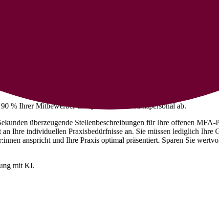
ür Medizinische Fachangestellte (MFA)
 90 % Ihrer Mitbewerber um qualifiziertes Praxispersonal ab.
Sekunden überzeugende Stellenbeschreibungen für Ihre offenen MFA-Posi
 an Ihre individuellen Praxisbedürfnisse an. Sie müssen lediglich Ihre
:innen anspricht und Ihre Praxis optimal präsentiert. Sparen Sie wertvo
bung mit KI.