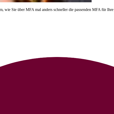
am, wie Sie über MFA mal anders schneller die passenden MFA für Ihre 
iese individuell an und kopieren Sie sie direkt in Ihre Stellenanzeige.
– denn bestenfalls wird daraus ein Vorstellungsgespräch. Eine gute Ste
ein Angebot, dass so attraktiv ist, dass man nicht anders kann, als sic
Bewerbungsprozessen zu begleiten und aus erster Hand zu erfahren, wa
z legen möchten. Zusätzlich können Sie sich unsere
Muster Stellenanzeig