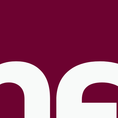
ell für Medizinische Fachangestellte (MFA).
45.000
+ MFAs informieren 
MFA – ins Leben gerufen, um ein Angebot zu schaffen, dass ich mir in