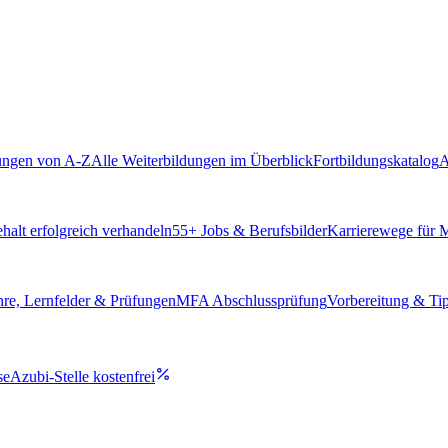
ungen von A-Z
Alle Weiterbildungen im Überblick
Fortbildungskatalog
A
alt erfolgreich verhandeln
55
+ Jobs & Berufsbilder
Karrierewege für
hre, Lernfelder & Prüfungen
MFA Abschlussprüfung
Vorbereitung & Ti
se
Azubi-Stelle kostenfrei