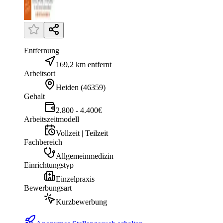
Entfernung
169,2 km entfernt
Arbeitsort
Heiden
(
46359
)
Gehalt
2.800 - 4.400€
Arbeitszeitmodell
Vollzeit | Teilzeit
Fachbereich
Allgemeinmedizin
Einrichtungstyp
Einzelpraxis
Bewerbungsart
Kurzbewerbung