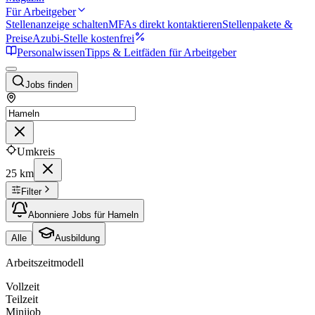
Für Arbeitgeber
Stellenanzeige schalten
MFAs direkt kontaktieren
Stellenpakete &
Preise
Azubi-Stelle kostenfrei
Personalwissen
Tipps & Leitfäden für Arbeitgeber
Jobs finden
Umkreis
25 km
Filter
Abonniere Jobs für Hameln
Alle
Ausbildung
Arbeitszeitmodell
Vollzeit
Teilzeit
Minijob