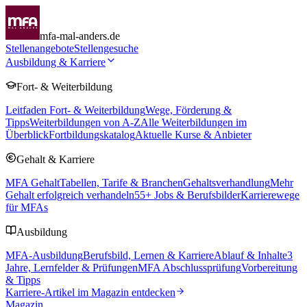
mfa-mal-anders.de
Stellenangebote
Stellengesuche
Ausbildung & Karriere
Fort- & Weiterbildung
Leitfaden Fort- & Weiterbildung
Wege, Förderung &
Tipps
Weiterbildungen von A-Z
Alle Weiterbildungen im
Überblick
Fortbildungskatalog
Aktuelle Kurse & Anbieter
Gehalt & Karriere
MFA Gehalt
Tabellen, Tarife & Branchen
Gehaltsverhandlung
Mehr
Gehalt erfolgreich verhandeln
55
+ Jobs & Berufsbilder
Karrierewege
für MFAs
Ausbildung
MFA-Ausbildung
Berufsbild, Lernen & Karriere
Ablauf & Inhalte
3
Jahre, Lernfelder & Prüfungen
MFA Abschlussprüfung
Vorbereitung
& Tipps
Karriere-Artikel im Magazin entdecken
Magazin