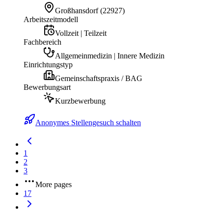
Großhansdorf
(
22927
)
Arbeitszeitmodell
Vollzeit | Teilzeit
Fachbereich
Allgemeinmedizin | Innere Medizin
Einrichtungstyp
Gemeinschaftspraxis / BAG
Bewerbungsart
Kurzbewerbung
Anonymes Stellengesuch schalten
1
2
3
More pages
17