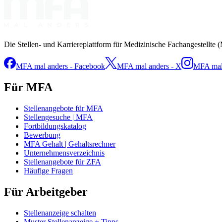
Die Stellen- und Karriereplattform für Medizinische Fachangestellte 
MFA mal anders - Facebook
MFA mal anders - X
MFA mal 
Für MFA
Stellenangebote für MFA
Stellengesuche | MFA
Fortbildungskatalog
Bewerbung
MFA Gehalt | Gehaltsrechner
Unternehmensverzeichnis
Stellenangebote für ZFA
Häufige Fragen
Für Arbeitgeber
Stellenanzeige schalten
Muster Stellenanzeige + Tipps