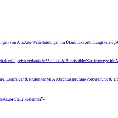
ungen von A-Z
Alle Weiterbildungen im Überblick
Fortbildungskatalog
A
alt erfolgreich verhandeln
55
+ Jobs & Berufsbilder
Karrierewege für
hre, Lernfelder & Prüfungen
MFA Abschlussprüfung
Vorbereitung & Ti
se
Azubi-Stelle kostenfrei