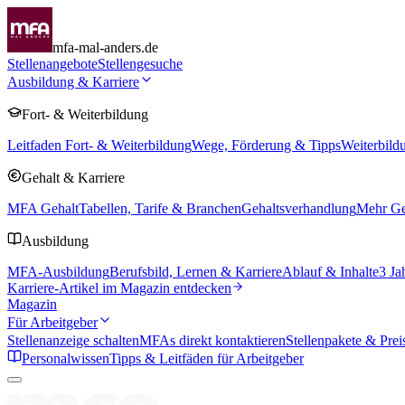
mfa-mal-anders.de
Stellenangebote
Stellengesuche
Ausbildung & Karriere
Fort- & Weiterbildung
Leitfaden Fort- & Weiterbildung
Wege, Förderung & Tipps
Weiterbild
Gehalt & Karriere
MFA Gehalt
Tabellen, Tarife & Branchen
Gehaltsverhandlung
Mehr Geh
Ausbildung
MFA-Ausbildung
Berufsbild, Lernen & Karriere
Ablauf & Inhalte
3 Ja
Karriere-Artikel im Magazin entdecken
Magazin
Für Arbeitgeber
Stellenanzeige schalten
MFAs direkt kontaktieren
Stellenpakete & Prei
Personalwissen
Tipps & Leitfäden für Arbeitgeber