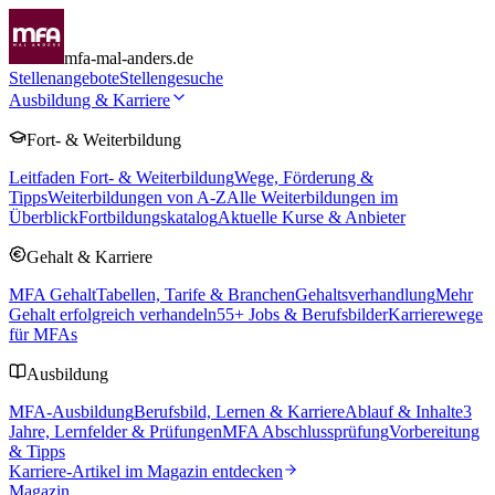
mfa-mal-anders.de
Stellenangebote
Stellengesuche
Ausbildung & Karriere
Fort- & Weiterbildung
Leitfaden Fort- & Weiterbildung
Wege, Förderung &
Tipps
Weiterbildungen von A-Z
Alle Weiterbildungen im
Überblick
Fortbildungskatalog
Aktuelle Kurse & Anbieter
Gehalt & Karriere
MFA Gehalt
Tabellen, Tarife & Branchen
Gehaltsverhandlung
Mehr
Gehalt erfolgreich verhandeln
55
+ Jobs & Berufsbilder
Karrierewege
für MFAs
Ausbildung
MFA-Ausbildung
Berufsbild, Lernen & Karriere
Ablauf & Inhalte
3
Jahre, Lernfelder & Prüfungen
MFA Abschlussprüfung
Vorbereitung
& Tipps
Karriere-Artikel im Magazin entdecken
Magazin