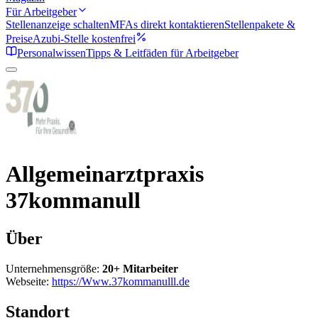
Für Arbeitgeber
Stellenanzeige schalten
MFAs direkt kontaktieren
Stellenpakete &
Preise
Azubi-Stelle kostenfrei
Personalwissen
Tipps & Leitfäden für Arbeitgeber
Allgemeinarztpraxis
37kommanull
Über
Unternehmensgröße:
20+ Mitarbeiter
Webseite:
https://Www.37kommanulll.de
Standort