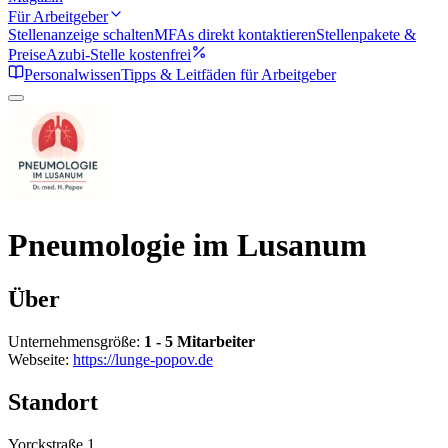
Für Arbeitgeber
Stellenanzeige schalten
MFAs direkt kontaktieren
Stellenpakete &
Preise
Azubi-Stelle kostenfrei
Personalwissen
Tipps & Leitfäden für Arbeitgeber
Pneumologie im Lusanum
Über
Unternehmensgröße:
1 - 5 Mitarbeiter
Webseite:
https://lunge-popov.de
Standort
Yorckstraße 1