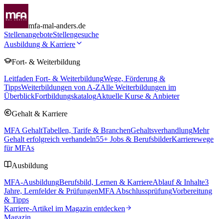
mfa-mal-anders.de
Stellenangebote
Stellengesuche
Ausbildung & Karriere
Fort- & Weiterbildung
Leitfaden Fort- & Weiterbildung
Wege, Förderung &
Tipps
Weiterbildungen von A-Z
Alle Weiterbildungen im
Überblick
Fortbildungskatalog
Aktuelle Kurse & Anbieter
Gehalt & Karriere
MFA Gehalt
Tabellen, Tarife & Branchen
Gehaltsverhandlung
Mehr
Gehalt erfolgreich verhandeln
55
+ Jobs & Berufsbilder
Karrierewege
für MFAs
Ausbildung
MFA-Ausbildung
Berufsbild, Lernen & Karriere
Ablauf & Inhalte
3
Jahre, Lernfelder & Prüfungen
MFA Abschlussprüfung
Vorbereitung
& Tipps
Karriere-Artikel im Magazin entdecken
Magazin