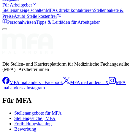
Für Arbeitgeber
Stellenanzeige schalten
MFAs direkt kontaktieren
Stellenpakete &
Preise
Azubi-Stelle kostenfrei
Personalwissen
Tipps & Leitfäden für Arbeitgeber
Die Stellen- und Karriereplattform für Medizinische Fachangestellte
(MFA) | Arzthelfer:innen
MFA mal anders - Facebook
MFA mal anders - X
MFA
mal anders - Instagram
Für MFA
Stellenangebote für MFA
Stellengesuche | MFA
Fortbildungskatalog
Bewerbung