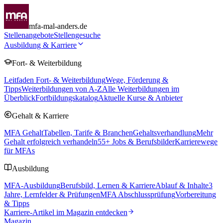
mfa-mal-anders.de
Stellenangebote
Stellengesuche
Ausbildung & Karriere
Fort- & Weiterbildung
Leitfaden Fort- & Weiterbildung
Wege, Förderung &
Tipps
Weiterbildungen von A-Z
Alle Weiterbildungen im
Überblick
Fortbildungskatalog
Aktuelle Kurse & Anbieter
Gehalt & Karriere
MFA Gehalt
Tabellen, Tarife & Branchen
Gehaltsverhandlung
Mehr
Gehalt erfolgreich verhandeln
55
+ Jobs & Berufsbilder
Karrierewege
für MFAs
Ausbildung
MFA-Ausbildung
Berufsbild, Lernen & Karriere
Ablauf & Inhalte
3
Jahre, Lernfelder & Prüfungen
MFA Abschlussprüfung
Vorbereitung
& Tipps
Karriere-Artikel im Magazin entdecken
Magazin