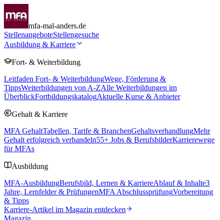
mfa-mal-anders.de
Stellenangebote
Stellengesuche
Ausbildung & Karriere
Fort- & Weiterbildung
Leitfaden Fort- & Weiterbildung
Wege, Förderung &
Tipps
Weiterbildungen von A-Z
Alle Weiterbildungen im
Überblick
Fortbildungskatalog
Aktuelle Kurse & Anbieter
Gehalt & Karriere
MFA Gehalt
Tabellen, Tarife & Branchen
Gehaltsverhandlung
Mehr
Gehalt erfolgreich verhandeln
55
+ Jobs & Berufsbilder
Karrierewege
für MFAs
Ausbildung
MFA-Ausbildung
Berufsbild, Lernen & Karriere
Ablauf & Inhalte
3
Jahre, Lernfelder & Prüfungen
MFA Abschlussprüfung
Vorbereitung
& Tipps
Karriere-Artikel im Magazin entdecken
Magazin