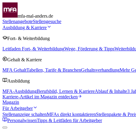
mfa-mal-anders.de
Stellenangebote
Stellengesuche
Ausbildung & Karriere
Fort- & Weiterbildung
Leitfaden Fort- & Weiterbildung
Wege, Förderung & Tipps
Weiterbild
Gehalt & Karriere
MFA Gehalt
Tabellen, Tarife & Branchen
Gehaltsverhandlung
Mehr Geh
Ausbildung
MFA-Ausbildung
Berufsbild, Lernen & Karriere
Ablauf & Inhalte
3 Ja
Karriere-Artikel im Magazin entdecken
Magazin
Für Arbeitgeber
Stellenanzeige schalten
MFAs direkt kontaktieren
Stellenpakete & Prei
Personalwissen
Tipps & Leitfäden für Arbeitgeber