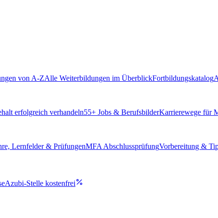
ungen von A-Z
Alle Weiterbildungen im Überblick
Fortbildungskatalog
A
alt erfolgreich verhandeln
55
+ Jobs & Berufsbilder
Karrierewege für
hre, Lernfelder & Prüfungen
MFA Abschlussprüfung
Vorbereitung & Ti
se
Azubi-Stelle kostenfrei