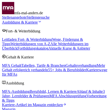
mfa-mal-anders.de
Stellenangebote
Stellengesuche
Ausbildung & Karriere
Fort- & Weiterbildung
Leitfaden Fort- & Weiterbildung
Wege, Förderung &
Tipps
Weiterbildungen von A-Z
Alle Weiterbildungen im
Überblick
Fortbildungskatalog
Aktuelle Kurse & Anbieter
Gehalt & Karriere
MFA Gehalt
Tabellen, Tarife & Branchen
Gehaltsverhandlung
Mehr
Gehalt erfolgreich verhandeln
55
+ Jobs & Berufsbilder
Karrierewege
für MFAs
Ausbildung
MFA-Ausbildung
Berufsbild, Lernen & Karriere
Ablauf & Inhalte
3
Jahre, Lernfelder & Prüfungen
MFA Abschlussprüfung
Vorbereitung
& Tipps
Karriere-Artikel im Magazin entdecken
Magazin