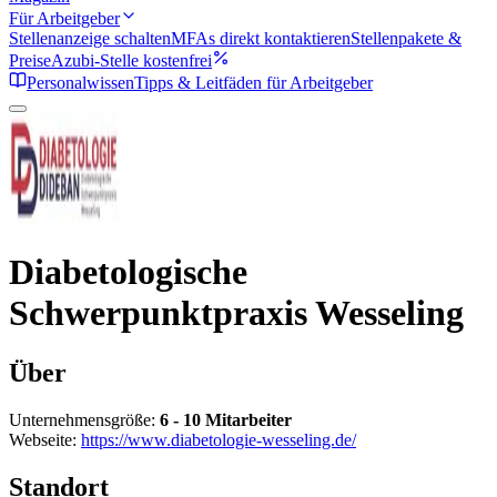
Für Arbeitgeber
Stellenanzeige schalten
MFAs direkt kontaktieren
Stellenpakete &
Preise
Azubi-Stelle kostenfrei
Personalwissen
Tipps & Leitfäden für Arbeitgeber
Diabetologische
Schwerpunktpraxis Wesseling
Über
Unternehmensgröße:
6 - 10 Mitarbeiter
Webseite:
https://www.diabetologie-wesseling.de/
Standort