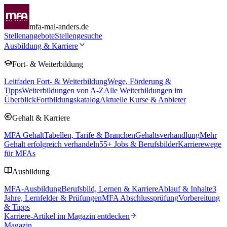
mfa-mal-anders.de
Stellenangebote
Stellengesuche
Ausbildung & Karriere
Fort- & Weiterbildung
Leitfaden Fort- & Weiterbildung
Wege, Förderung &
Tipps
Weiterbildungen von A-Z
Alle Weiterbildungen im
Überblick
Fortbildungskatalog
Aktuelle Kurse & Anbieter
Gehalt & Karriere
MFA Gehalt
Tabellen, Tarife & Branchen
Gehaltsverhandlung
Mehr
Gehalt erfolgreich verhandeln
55
+ Jobs & Berufsbilder
Karrierewege
für MFAs
Ausbildung
MFA-Ausbildung
Berufsbild, Lernen & Karriere
Ablauf & Inhalte
3
Jahre, Lernfelder & Prüfungen
MFA Abschlussprüfung
Vorbereitung
& Tipps
Karriere-Artikel im Magazin entdecken
Magazin