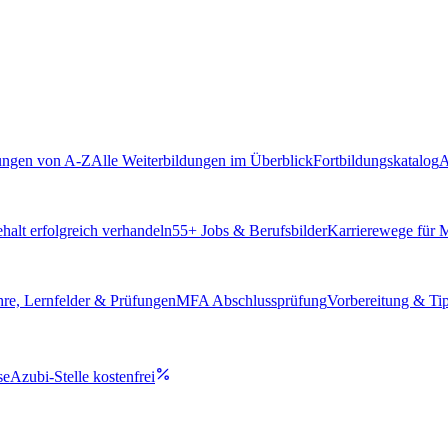
ungen von A-Z
Alle Weiterbildungen im Überblick
Fortbildungskatalog
A
alt erfolgreich verhandeln
55
+ Jobs & Berufsbilder
Karrierewege für
hre, Lernfelder & Prüfungen
MFA Abschlussprüfung
Vorbereitung & Ti
se
Azubi-Stelle kostenfrei