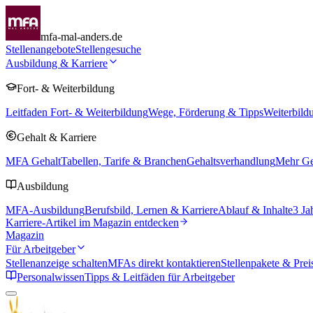
mfa-mal-anders.de
Stellenangebote
Stellengesuche
Ausbildung & Karriere
Fort- & Weiterbildung
Leitfaden Fort- & Weiterbildung
Wege, Förderung & Tipps
Weiterbild
Gehalt & Karriere
MFA Gehalt
Tabellen, Tarife & Branchen
Gehaltsverhandlung
Mehr Geh
Ausbildung
MFA-Ausbildung
Berufsbild, Lernen & Karriere
Ablauf & Inhalte
3 Ja
Karriere-Artikel im Magazin entdecken
Magazin
Für Arbeitgeber
Stellenanzeige schalten
MFAs direkt kontaktieren
Stellenpakete & Prei
Personalwissen
Tipps & Leitfäden für Arbeitgeber