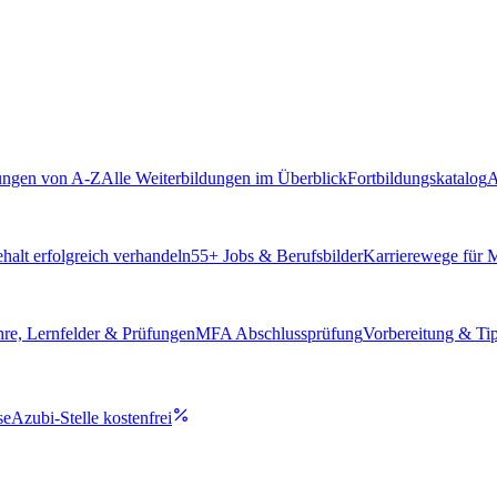
ungen von A-Z
Alle Weiterbildungen im Überblick
Fortbildungskatalog
A
alt erfolgreich verhandeln
55
+ Jobs & Berufsbilder
Karrierewege für
hre, Lernfelder & Prüfungen
MFA Abschlussprüfung
Vorbereitung & Ti
se
Azubi-Stelle kostenfrei