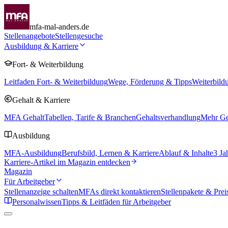
mfa-mal-anders.de
Stellenangebote
Stellengesuche
Ausbildung & Karriere
Fort- & Weiterbildung
Leitfaden Fort- & Weiterbildung
Wege, Förderung & Tipps
Weiterbild
Gehalt & Karriere
MFA Gehalt
Tabellen, Tarife & Branchen
Gehaltsverhandlung
Mehr Geh
Ausbildung
MFA-Ausbildung
Berufsbild, Lernen & Karriere
Ablauf & Inhalte
3 Ja
Karriere-Artikel im Magazin entdecken
Magazin
Für Arbeitgeber
Stellenanzeige schalten
MFAs direkt kontaktieren
Stellenpakete & Prei
Personalwissen
Tipps & Leitfäden für Arbeitgeber