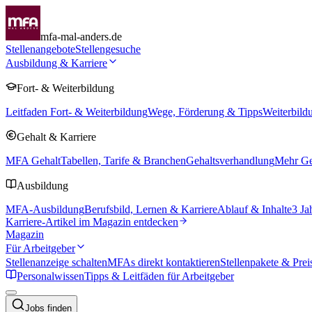
mfa-mal-anders.de
Stellenangebote
Stellengesuche
Ausbildung & Karriere
Fort- & Weiterbildung
Leitfaden Fort- & Weiterbildung
Wege, Förderung & Tipps
Weiterbild
Gehalt & Karriere
MFA Gehalt
Tabellen, Tarife & Branchen
Gehaltsverhandlung
Mehr Geh
Ausbildung
MFA-Ausbildung
Berufsbild, Lernen & Karriere
Ablauf & Inhalte
3 Ja
Karriere-Artikel im Magazin entdecken
Magazin
Für Arbeitgeber
Stellenanzeige schalten
MFAs direkt kontaktieren
Stellenpakete & Prei
Personalwissen
Tipps & Leitfäden für Arbeitgeber
Jobs finden