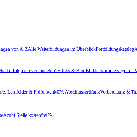
ungen von A-Z
Alle Weiterbildungen im Überblick
Fortbildungskatalog
A
alt erfolgreich verhandeln
55
+ Jobs & Berufsbilder
Karrierewege für
hre, Lernfelder & Prüfungen
MFA Abschlussprüfung
Vorbereitung & Ti
se
Azubi-Stelle kostenfrei