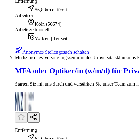
Entfernung
56,8 km entfernt
Arbeitsort
Köln
(
50674
)
Arbeitszeitmodell
Vollzeit | Teilzeit
Anonymes Stellengesuch schalten
Medizinisches Versorgungszentrum des Universitätsklinikum
MFA oder Optiker/in (w/m/d) für Privat
Starten Sie mit uns durch und verstärken Sie unser Team zum nä
Entfernung
62,0 km entfernt