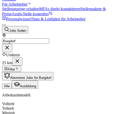
Für Arbeitgeber
Stellenanzeige schalten
MFAs direkt kontaktieren
Stellenpakete &
Preise
Azubi-Stelle kostenfrei
Personalwissen
Tipps & Leitfäden für Arbeitgeber
Jobs finden
Umkreis
25 km
Filter
Abonniere Jobs für Burgdorf
Alle
Ausbildung
Arbeitszeitmodell
Vollzeit
Teilzeit
Minijob