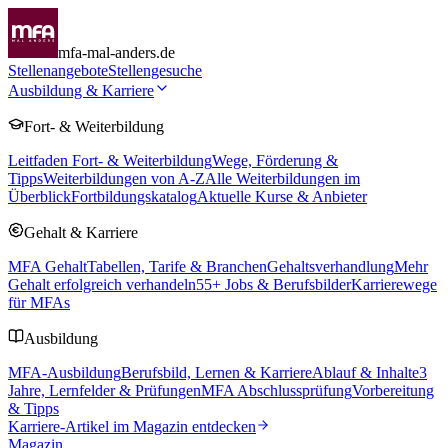
mfa-mal-anders.de
Stellenangebote
Stellengesuche
Ausbildung & Karriere
Fort- & Weiterbildung
Leitfaden Fort- & Weiterbildung
Wege, Förderung &
Tipps
Weiterbildungen von A-Z
Alle Weiterbildungen im
Überblick
Fortbildungskatalog
Aktuelle Kurse & Anbieter
Gehalt & Karriere
MFA Gehalt
Tabellen, Tarife & Branchen
Gehaltsverhandlung
Mehr
Gehalt erfolgreich verhandeln
55
+ Jobs & Berufsbilder
Karrierewege
für MFAs
Ausbildung
MFA-Ausbildung
Berufsbild, Lernen & Karriere
Ablauf & Inhalte
3
Jahre, Lernfelder & Prüfungen
MFA Abschlussprüfung
Vorbereitung
& Tipps
Karriere-Artikel im Magazin entdecken
Magazin