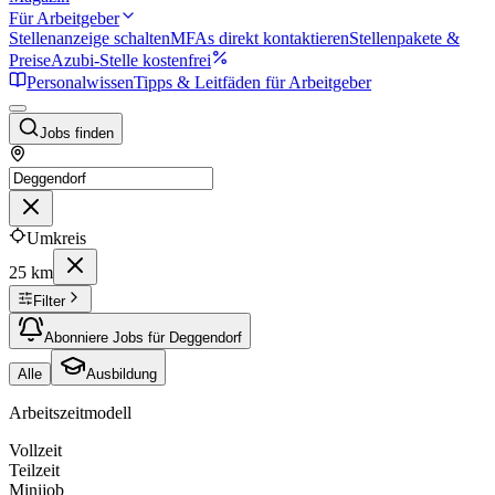
Für Arbeitgeber
Stellenanzeige schalten
MFAs direkt kontaktieren
Stellenpakete &
Preise
Azubi-Stelle kostenfrei
Personalwissen
Tipps & Leitfäden für Arbeitgeber
Jobs finden
Umkreis
25 km
Filter
Abonniere Jobs für Deggendorf
Alle
Ausbildung
Arbeitszeitmodell
Vollzeit
Teilzeit
Minijob