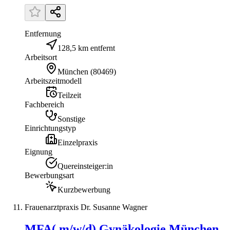
Entfernung
128,5 km entfernt
Arbeitsort
München
(
80469
)
Arbeitszeitmodell
Teilzeit
Fachbereich
Sonstige
Einrichtungstyp
Einzelpraxis
Eignung
Quereinsteiger:in
Bewerbungsart
Kurzbewerbung
Frauenarztpraxis Dr. Susanne Wagner
MFA( m/w/d) Gynäkologie München