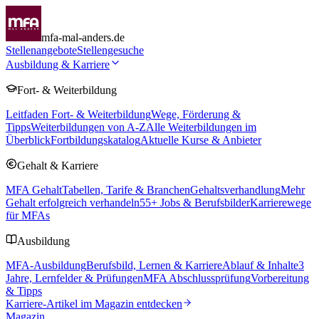
mfa-mal-anders.de
Stellenangebote
Stellengesuche
Ausbildung & Karriere
Fort- & Weiterbildung
Leitfaden Fort- & Weiterbildung
Wege, Förderung &
Tipps
Weiterbildungen von A-Z
Alle Weiterbildungen im
Überblick
Fortbildungskatalog
Aktuelle Kurse & Anbieter
Gehalt & Karriere
MFA Gehalt
Tabellen, Tarife & Branchen
Gehaltsverhandlung
Mehr
Gehalt erfolgreich verhandeln
55
+ Jobs & Berufsbilder
Karrierewege
für MFAs
Ausbildung
MFA-Ausbildung
Berufsbild, Lernen & Karriere
Ablauf & Inhalte
3
Jahre, Lernfelder & Prüfungen
MFA Abschlussprüfung
Vorbereitung
& Tipps
Karriere-Artikel im Magazin entdecken
Magazin