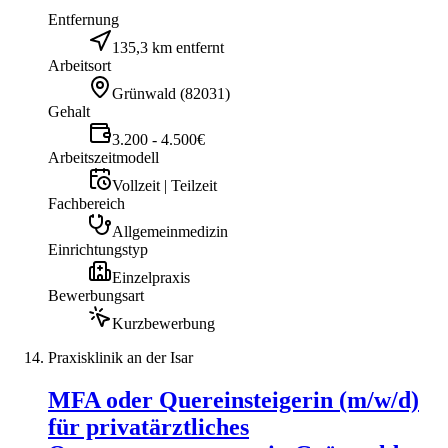
Entfernung
135,3 km entfernt
Arbeitsort
Grünwald
(
82031
)
Gehalt
3.200 - 4.500€
Arbeitszeitmodell
Vollzeit | Teilzeit
Fachbereich
Allgemeinmedizin
Einrichtungstyp
Einzelpraxis
Bewerbungsart
Kurzbewerbung
Praxisklinik an der Isar
MFA oder Quereinsteigerin (m/w/d)
für privatärztliches