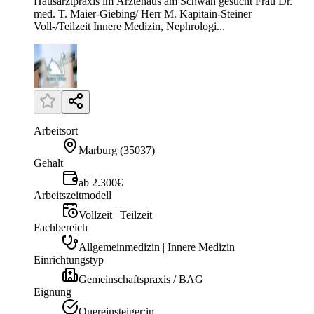
Hausarztpraxis im Ärztehaus am Schwan gesucht Frau Dr.
med. T. Maier-Giebing/ Herr M. Kapitain-Steiner
Voll-/Teilzeit Innere Medizin, Nephrologi...
Arbeitsort
Marburg
(
35037
)
Gehalt
ab 2.300€
Arbeitszeitmodell
Vollzeit | Teilzeit
Fachbereich
Allgemeinmedizin | Innere Medizin
Einrichtungstyp
Gemeinschaftspraxis / BAG
Eignung
Quereinsteiger:in