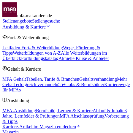
mfa-mal-anders.de
Stellenangebote
Stellengesuche
Ausbildung & Karriere
Fort- & Weiterbildung
Leitfaden Fort- & Weiterbildung
Wege, Förderung &
Tipps
Weiterbildungen von A-Z
Alle Weiterbildungen im
Überblick
Fortbildungskatalog
Aktuelle Kurse & Anbieter
Gehalt & Karriere
MFA Gehalt
Tabellen, Tarife & Branchen
Gehaltsverhandlung
Mehr
Gehalt erfolgreich verhandeln
55
+ Jobs & Berufsbilder
Karrierewege
für MFAs
Ausbildung
MFA-Ausbildung
Berufsbild, Lernen & Karriere
Ablauf & Inhalte
3
Jahre, Lernfelder & Prüfungen
MFA Abschlussprüfung
Vorbereitung
& Tipps
Karriere-Artikel im Magazin entdecken
Magazin