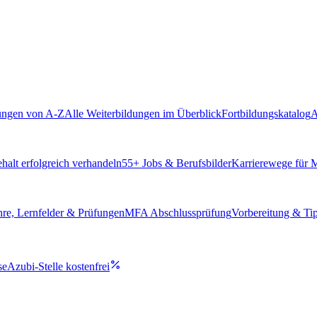
ungen von A-Z
Alle Weiterbildungen im Überblick
Fortbildungskatalog
A
alt erfolgreich verhandeln
55
+ Jobs & Berufsbilder
Karrierewege für
hre, Lernfelder & Prüfungen
MFA Abschlussprüfung
Vorbereitung & Ti
se
Azubi-Stelle kostenfrei