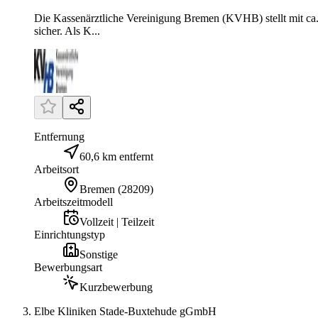
Die Kassenärztliche Vereinigung Bremen (KVHB) stellt mit ca
sicher. Als K...
Entfernung
60,6 km entfernt
Arbeitsort
Bremen
(
28209
)
Arbeitszeitmodell
Vollzeit | Teilzeit
Einrichtungstyp
Sonstige
Bewerbungsart
Kurzbewerbung
Elbe Kliniken Stade-Buxtehude gGmbH