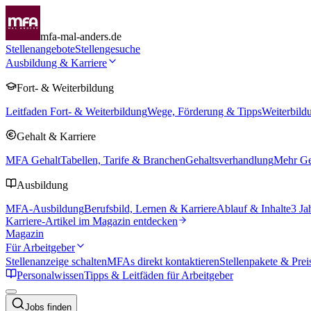
mfa-mal-anders.de
Stellenangebote
Stellengesuche
Ausbildung & Karriere
Fort- & Weiterbildung
Leitfaden Fort- & Weiterbildung
Wege, Förderung & Tipps
Weiterbild
Gehalt & Karriere
MFA Gehalt
Tabellen, Tarife & Branchen
Gehaltsverhandlung
Mehr Geh
Ausbildung
MFA-Ausbildung
Berufsbild, Lernen & Karriere
Ablauf & Inhalte
3 Ja
Karriere-Artikel im Magazin entdecken
Magazin
Für Arbeitgeber
Stellenanzeige schalten
MFAs direkt kontaktieren
Stellenpakete & Prei
Personalwissen
Tipps & Leitfäden für Arbeitgeber
Jobs finden