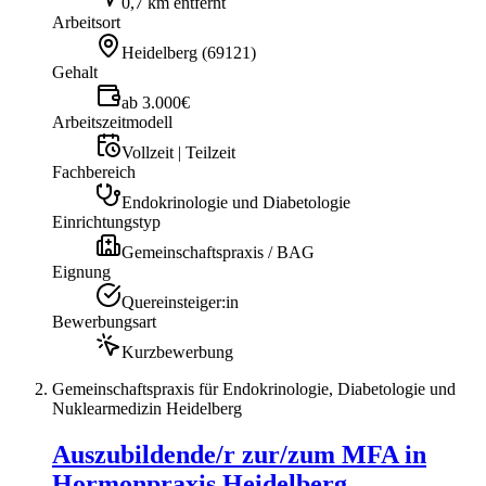
0,7 km entfernt
Arbeitsort
Heidelberg
(
69121
)
Gehalt
ab 3.000€
Arbeitszeitmodell
Vollzeit | Teilzeit
Fachbereich
Endokrinologie und Diabetologie
Einrichtungstyp
Gemeinschaftspraxis / BAG
Eignung
Quereinsteiger:in
Bewerbungsart
Kurzbewerbung
Gemeinschaftspraxis für Endokrinologie, Diabetologie und
Nuklearmedizin Heidelberg
Auszubildende/r zur/zum MFA in
Hormonpraxis Heidelberg