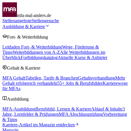
mfa-mal-anders.de
Stellenangebote
Stellengesuche
Ausbildung & Karriere
Fort- & Weiterbildung
Leitfaden Fort- & Weiterbildung
Wege, Förderung &
Tipps
Weiterbildungen von A-Z
Alle Weiterbildungen im
Überblick
Fortbildungskatalog
Aktuelle Kurse & Anbieter
Gehalt & Karriere
MFA Gehalt
Tabellen, Tarife & Branchen
Gehaltsverhandlung
Mehr
Gehalt erfolgreich verhandeln
55
+ Jobs & Berufsbilder
Karrierewege
für MFAs
Ausbildung
MFA-Ausbildung
Berufsbild, Lernen & Karriere
Ablauf & Inhalte
3
Jahre, Lernfelder & Prüfungen
MFA Abschlussprüfung
Vorbereitung
& Tipps
Karriere-Artikel im Magazin entdecken
Magazin