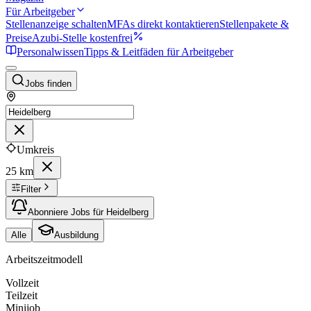
Für Arbeitgeber
Stellenanzeige schalten
MFAs direkt kontaktieren
Stellenpakete &
Preise
Azubi-Stelle kostenfrei
Personalwissen
Tipps & Leitfäden für Arbeitgeber
Jobs finden
Umkreis
25 km
Filter
Abonniere Jobs für Heidelberg
Alle
Ausbildung
Arbeitszeitmodell
Vollzeit
Teilzeit
Minijob