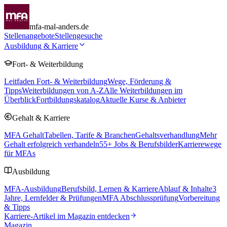
mfa-mal-anders.de
Stellenangebote
Stellengesuche
Ausbildung & Karriere
Fort- & Weiterbildung
Leitfaden Fort- & Weiterbildung
Wege, Förderung &
Tipps
Weiterbildungen von A-Z
Alle Weiterbildungen im
Überblick
Fortbildungskatalog
Aktuelle Kurse & Anbieter
Gehalt & Karriere
MFA Gehalt
Tabellen, Tarife & Branchen
Gehaltsverhandlung
Mehr
Gehalt erfolgreich verhandeln
55
+ Jobs & Berufsbilder
Karrierewege
für MFAs
Ausbildung
MFA-Ausbildung
Berufsbild, Lernen & Karriere
Ablauf & Inhalte
3
Jahre, Lernfelder & Prüfungen
MFA Abschlussprüfung
Vorbereitung
& Tipps
Karriere-Artikel im Magazin entdecken
Magazin