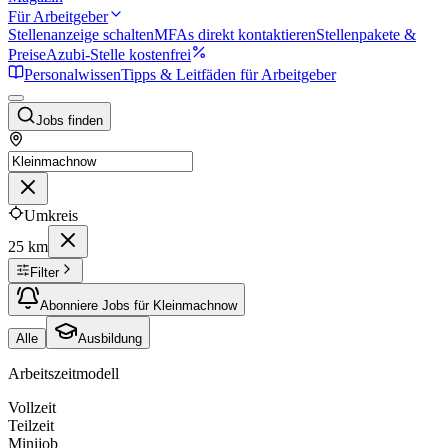
Für Arbeitgeber
Stellenanzeige schalten
MFAs direkt kontaktieren
Stellenpakete &
Preise
Azubi-Stelle kostenfrei
Personalwissen
Tipps & Leitfäden für Arbeitgeber
Jobs finden
Umkreis
25 km
Filter
Abonniere Jobs für Kleinmachnow
Alle
Ausbildung
Arbeitszeitmodell
Vollzeit
Teilzeit
Minijob