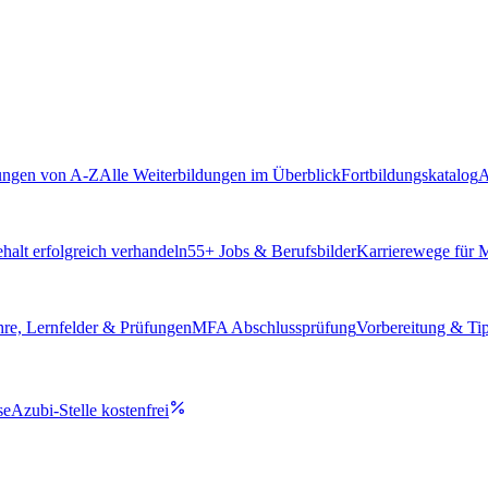
ungen von A-Z
Alle Weiterbildungen im Überblick
Fortbildungskatalog
A
alt erfolgreich verhandeln
55
+ Jobs & Berufsbilder
Karrierewege für
hre, Lernfelder & Prüfungen
MFA Abschlussprüfung
Vorbereitung & Ti
se
Azubi-Stelle kostenfrei