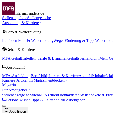
mfa-mal-anders.de
Stellenangebote
Stellengesuche
Ausbildung & Karriere
Fort- & Weiterbildung
Leitfaden Fort- & Weiterbildung
Wege, Förderung & Tipps
Weiterbild
Gehalt & Karriere
MFA Gehalt
Tabellen, Tarife & Branchen
Gehaltsverhandlung
Mehr Geh
Ausbildung
MFA-Ausbildung
Berufsbild, Lernen & Karriere
Ablauf & Inhalte
3 Ja
Karriere-Artikel im Magazin entdecken
Magazin
Für Arbeitgeber
Stellenanzeige schalten
MFAs direkt kontaktieren
Stellenpakete & Prei
Personalwissen
Tipps & Leitfäden für Arbeitgeber
Jobs finden