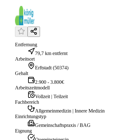
Entfernung
79,7 km entfernt
Arbeitsort
Erftstadt
(
50374
)
Gehalt
2.900 - 3.800€
Arbeitszeitmodell
Vollzeit | Teilzeit
Fachbereich
Allgemeinmedizin | Innere Medizin
Einrichtungstyp
Gemeinschaftspraxis / BAG
Eignung
Quereinsteiger:in