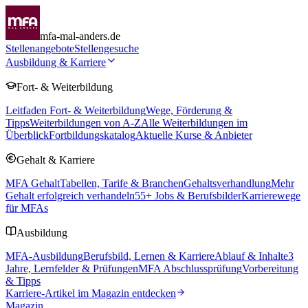
mfa-mal-anders.de
Stellenangebote
Stellengesuche
Ausbildung & Karriere
Fort- & Weiterbildung
Leitfaden Fort- & Weiterbildung
Wege, Förderung &
Tipps
Weiterbildungen von A-Z
Alle Weiterbildungen im
Überblick
Fortbildungskatalog
Aktuelle Kurse & Anbieter
Gehalt & Karriere
MFA Gehalt
Tabellen, Tarife & Branchen
Gehaltsverhandlung
Mehr
Gehalt erfolgreich verhandeln
55
+ Jobs & Berufsbilder
Karrierewege
für MFAs
Ausbildung
MFA-Ausbildung
Berufsbild, Lernen & Karriere
Ablauf & Inhalte
3
Jahre, Lernfelder & Prüfungen
MFA Abschlussprüfung
Vorbereitung
& Tipps
Karriere-Artikel im Magazin entdecken
Magazin