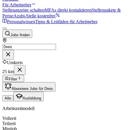
Für Arbeitgeber
Stellenanzeige schalten
MFAs direkt kontaktieren
Stellenpakete &
Preise
Azubi-Stelle kostenfrei
Personalwissen
Tipps & Leitfäden für Arbeitgeber
Jobs finden
Umkreis
25 km
Filter
Abonniere Jobs für Dreis
Alle
Ausbildung
Arbeitszeitmodell
Vollzeit
Teilzeit
Minijob