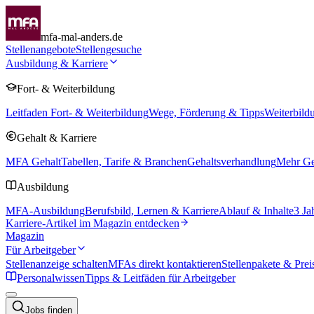
mfa-mal-anders.de
Stellenangebote
Stellengesuche
Ausbildung & Karriere
Fort- & Weiterbildung
Leitfaden Fort- & Weiterbildung
Wege, Förderung & Tipps
Weiterbild
Gehalt & Karriere
MFA Gehalt
Tabellen, Tarife & Branchen
Gehaltsverhandlung
Mehr Geh
Ausbildung
MFA-Ausbildung
Berufsbild, Lernen & Karriere
Ablauf & Inhalte
3 Ja
Karriere-Artikel im Magazin entdecken
Magazin
Für Arbeitgeber
Stellenanzeige schalten
MFAs direkt kontaktieren
Stellenpakete & Prei
Personalwissen
Tipps & Leitfäden für Arbeitgeber
Jobs finden