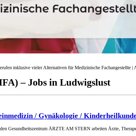
ufen inklusive vieler Alternativen für Medizinische Fachangestellte | A
(MFA)
– Jobs
in
Ludwigslust
einmedizin / Gynäkologie / Kinderheilkund
hsenden Gesundheitszentrum ÄRZTE AM STERN arbeiten Ärzte, Therapeu