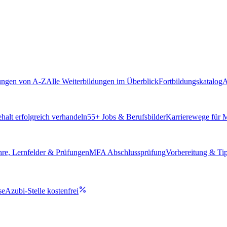
ungen von A-Z
Alle Weiterbildungen im Überblick
Fortbildungskatalog
A
alt erfolgreich verhandeln
55
+ Jobs & Berufsbilder
Karrierewege für
hre, Lernfelder & Prüfungen
MFA Abschlussprüfung
Vorbereitung & Ti
se
Azubi-Stelle kostenfrei