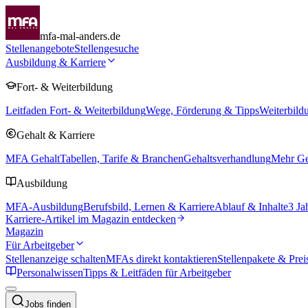
mfa-mal-anders.de
Stellenangebote
Stellengesuche
Ausbildung & Karriere
Fort- & Weiterbildung
Leitfaden Fort- & Weiterbildung
Wege, Förderung & Tipps
Weiterbild
Gehalt & Karriere
MFA Gehalt
Tabellen, Tarife & Branchen
Gehaltsverhandlung
Mehr Geh
Ausbildung
MFA-Ausbildung
Berufsbild, Lernen & Karriere
Ablauf & Inhalte
3 Ja
Karriere-Artikel im Magazin entdecken
Magazin
Für Arbeitgeber
Stellenanzeige schalten
MFAs direkt kontaktieren
Stellenpakete & Prei
Personalwissen
Tipps & Leitfäden für Arbeitgeber
Jobs finden