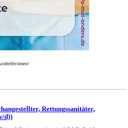
rzthelfer:innen!
ngestellter, Rettungssanitäter,
w/d))