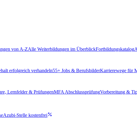
ungen von A-Z
Alle Weiterbildungen im Überblick
Fortbildungskatalog
A
alt erfolgreich verhandeln
55
+ Jobs & Berufsbilder
Karrierewege für
hre, Lernfelder & Prüfungen
MFA Abschlussprüfung
Vorbereitung & Ti
se
Azubi-Stelle kostenfrei