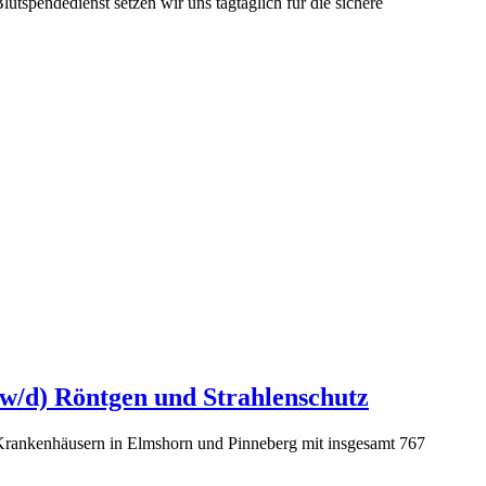
utspendedienst setzen wir uns tagtäglich für die sichere
/w/d) Röntgen und Strahlenschutz
t-Krankenhäusern in Elmshorn und Pinneberg mit insgesamt 767