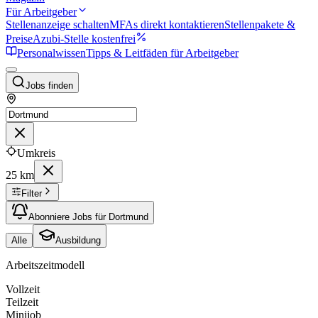
Für Arbeitgeber
Stellenanzeige schalten
MFAs direkt kontaktieren
Stellenpakete &
Preise
Azubi-Stelle kostenfrei
Personalwissen
Tipps & Leitfäden für Arbeitgeber
Jobs finden
Umkreis
25 km
Filter
Abonniere Jobs für Dortmund
Alle
Ausbildung
Arbeitszeitmodell
Vollzeit
Teilzeit
Minijob