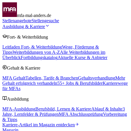
mfa-mal-anders.de
Stellenangebote
Stellengesuche
Ausbildung & Karriere
Fort- & Weiterbildung
Leitfaden Fort- & Weiterbildung
Wege, Förderung &
Tipps
Weiterbildungen von A-Z
Alle Weiterbildungen im
Überblick
Fortbildungskatalog
Aktuelle Kurse & Anbieter
Gehalt & Karriere
MFA Gehalt
Tabellen, Tarife & Branchen
Gehaltsverhandlung
Mehr
Gehalt erfolgreich verhandeln
55
+ Jobs & Berufsbilder
Karrierewege
für MFAs
Ausbildung
MFA-Ausbildung
Berufsbild, Lernen & Karriere
Ablauf & Inhalte
3
Jahre, Lernfelder & Prüfungen
MFA Abschlussprüfung
Vorbereitung
& Tipps
Karriere-Artikel im Magazin entdecken
Magazin