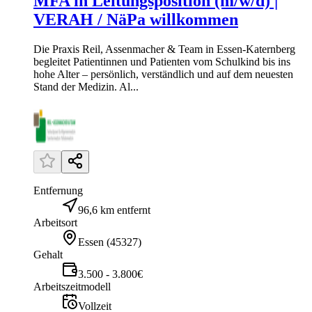
MFA in Leitungsposition (m/w/d) |
VERAH / NäPa willkommen
Die Praxis Reil, Assenmacher & Team in Essen-Katernberg
begleitet Patientinnen und Patienten vom Schulkind bis ins
hohe Alter – persönlich, verständlich und auf dem neuesten
Stand der Medizin. Al...
Entfernung
96,6 km entfernt
Arbeitsort
Essen
(
45327
)
Gehalt
3.500 - 3.800€
Arbeitszeitmodell
Vollzeit