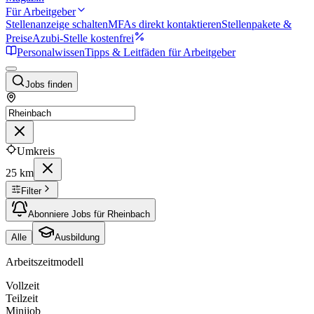
Für Arbeitgeber
Stellenanzeige schalten
MFAs direkt kontaktieren
Stellenpakete &
Preise
Azubi-Stelle kostenfrei
Personalwissen
Tipps & Leitfäden für Arbeitgeber
Jobs finden
Umkreis
25 km
Filter
Abonniere Jobs für Rheinbach
Alle
Ausbildung
Arbeitszeitmodell
Vollzeit
Teilzeit
Minijob