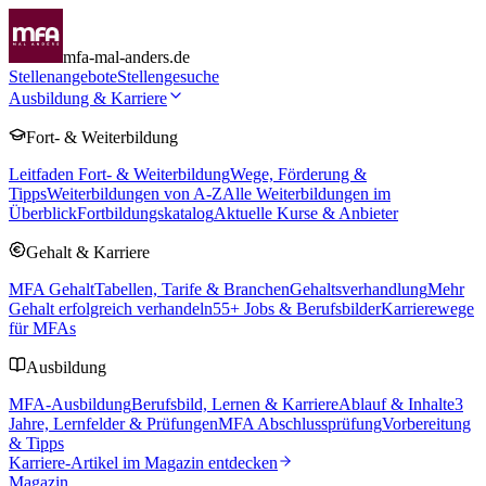
mfa-mal-anders.de
Stellenangebote
Stellengesuche
Ausbildung & Karriere
Fort- & Weiterbildung
Leitfaden Fort- & Weiterbildung
Wege, Förderung &
Tipps
Weiterbildungen von A-Z
Alle Weiterbildungen im
Überblick
Fortbildungskatalog
Aktuelle Kurse & Anbieter
Gehalt & Karriere
MFA Gehalt
Tabellen, Tarife & Branchen
Gehaltsverhandlung
Mehr
Gehalt erfolgreich verhandeln
55
+ Jobs & Berufsbilder
Karrierewege
für MFAs
Ausbildung
MFA-Ausbildung
Berufsbild, Lernen & Karriere
Ablauf & Inhalte
3
Jahre, Lernfelder & Prüfungen
MFA Abschlussprüfung
Vorbereitung
& Tipps
Karriere-Artikel im Magazin entdecken
Magazin