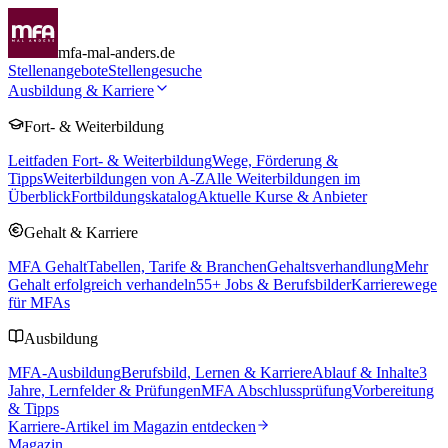
mfa-mal-anders.de
Stellenangebote
Stellengesuche
Ausbildung & Karriere
Fort- & Weiterbildung
Leitfaden Fort- & Weiterbildung
Wege, Förderung &
Tipps
Weiterbildungen von A-Z
Alle Weiterbildungen im
Überblick
Fortbildungskatalog
Aktuelle Kurse & Anbieter
Gehalt & Karriere
MFA Gehalt
Tabellen, Tarife & Branchen
Gehaltsverhandlung
Mehr
Gehalt erfolgreich verhandeln
55
+ Jobs & Berufsbilder
Karrierewege
für MFAs
Ausbildung
MFA-Ausbildung
Berufsbild, Lernen & Karriere
Ablauf & Inhalte
3
Jahre, Lernfelder & Prüfungen
MFA Abschlussprüfung
Vorbereitung
& Tipps
Karriere-Artikel im Magazin entdecken
Magazin