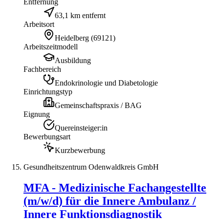
Entfernung
63,1 km entfernt
Arbeitsort
Heidelberg
(
69121
)
Arbeitszeitmodell
Ausbildung
Fachbereich
Endokrinologie und Diabetologie
Einrichtungstyp
Gemeinschaftspraxis / BAG
Eignung
Quereinsteiger:in
Bewerbungsart
Kurzbewerbung
Gesundheitszentrum Odenwaldkreis GmbH
MFA - Medizinische Fachangestellte
(m/w/d) für die Innere Ambulanz /
Innere Funktionsdiagnostik