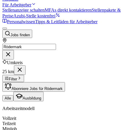
Für Arbeitgeber
Stellenanzeige schalten
MFAs direkt kontaktieren
Stellenpakete &
Preise
Azubi-Stelle kostenfrei
Personalwissen
Tipps & Leitfäden für Arbeitgeber
Jobs finden
Umkreis
25 km
Filter
Abonniere Jobs für Rödermark
Alle
Ausbildung
Arbeitszeitmodell
Vollzeit
Teilzeit
Minijob