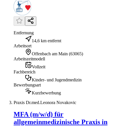
Entfernung
14,6 km entfernt
Arbeitsort
Offenbach am Main
(
63065
)
Arbeitszeitmodell
Vollzeit
Fachbereich
Kinder- und Jugendmedizin
Bewerbungsart
Kurzbewerbung
Praxis Dr.med.Leonora Novakovic
MFA (m/w/d) für
allgemeinmedizinische Praxis in